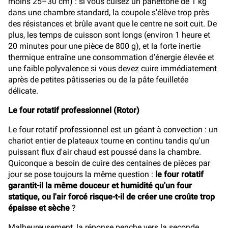
moins 25–30 cm) : si vous cuisez un panettone de 1 kg
dans une chambre standard, la coupole s'élève trop près
des résistances et brûle avant que le centre ne soit cuit. De
plus, les temps de cuisson sont longs (environ 1 heure et
20 minutes pour une pièce de 800 g), et la forte inertie
thermique entraîne une consommation d'énergie élevée et
une faible polyvalence si vous devez cuire immédiatement
après de petites pâtisseries ou de la pâte feuilletée
délicate.
Le four rotatif professionnel (Rotor)
Le four rotatif professionnel est un géant à convection : un
chariot entier de plateaux tourne en continu tandis qu'un
puissant flux d'air chaud est poussé dans la chambre.
Quiconque a besoin de cuire des centaines de pièces par
jour se pose toujours la même question :
le four rotatif
garantit-il la même douceur et humidité qu'un four
statique, ou l'air forcé risque-t-il de créer une croûte trop
épaisse et sèche
?
Malheureusement, la réponse penche vers la seconde