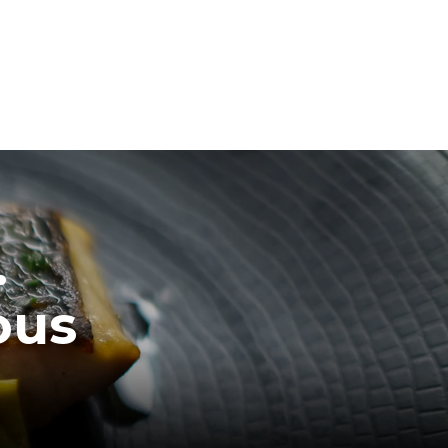
.
ous