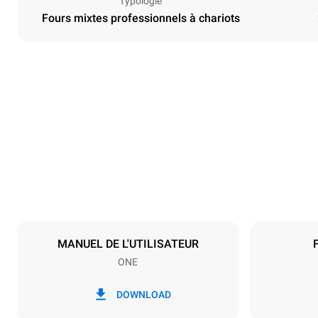
Typologie
Fours mixtes professionnels à chariots
Dimensions
Largeur
650 mm
Poids
285 kg
Caractéristiques de la plaque
Nombre de pl
20
MANUEL DE L'UTILISATEUR
ONE
Alimentation
Tension
380-415V 3
DOWNLOAD
Type de prise