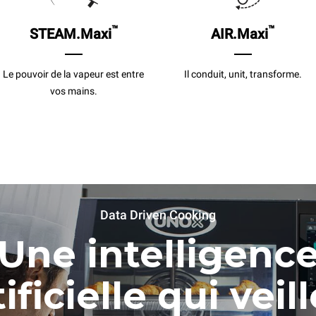
™
™
STEAM.Maxi
AIR.Maxi
Le pouvoir de la vapeur est entre
Il conduit, unit, transforme.
vos mains.
Data Driven Cooking
Une intelligenc
ificielle qui veil