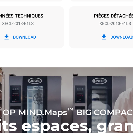
S
NNÉES TECHNIQUES
PIÈCES DÉTACHÉ
XECL-2013-E1LS
XECL-2013-E1LS
ion en kWh
Émissions de CO2
DOWNLOAD
DOWNLOA
/jour
0 Kg CO2/jour
L'estimation inclut uniquemen
émissions directes produites p
Les émissions indirectes dép
réseau énergétique auquel il 
ces dernières peuvent être é
choisissant d'acheter de l'éne
à partir de sources renouvela
calculée sur la base des nettoyages
res suivants (52 semaines/an) :
ges longs
™
TOP MIND.Maps
BIG COMPAC
its espaces, gra