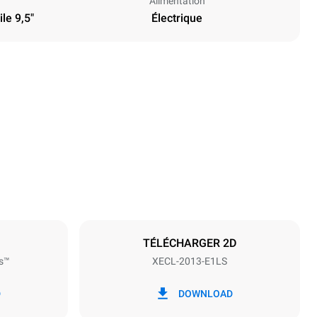
Alimentation
le 9,5"
Électrique
Hauteur
1875 mm
Espace entre les plaques
67 mm
TÉLÉCHARGER 2D
s™
XECL-2013-E1LS
Fréquence
50 / 60 Hz
D
DOWNLOAD