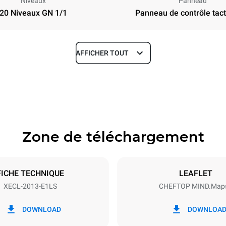
Niveaux
Panneau
20 Niveaux GN 1/1
Panneau de contrôle tacti
AFFICHER TOUT
Profondeur
1002 mm
Zone de téléchargement
aques
Taille de la plaque
GN 1/1
FICHE TECHNIQUE
LEAFLET
XECL-2013-E1LS
CHEFTOP MIND.Map
Énergie électrique
N~ / 220-240V 3~
35,5 kW
DOWNLOAD
DOWNLOA