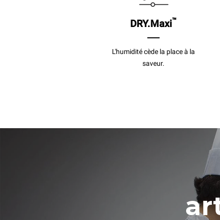
™
DRY.Maxi
L'humidité cède la place à la
saveur.
art