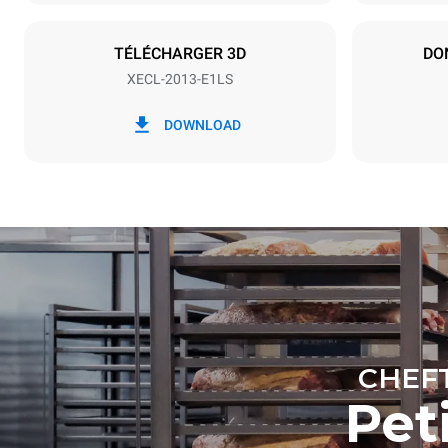
NON INCLU
TÉLÉCHARGER 3D
DO
XECL-2013-E1LS
*
Consommation en kwh et émissions de
Consommat
co2
DOWNLOAD
179,9 kWh
Estimation 
hebdomadai
7 nettoya
CHEF
Pet