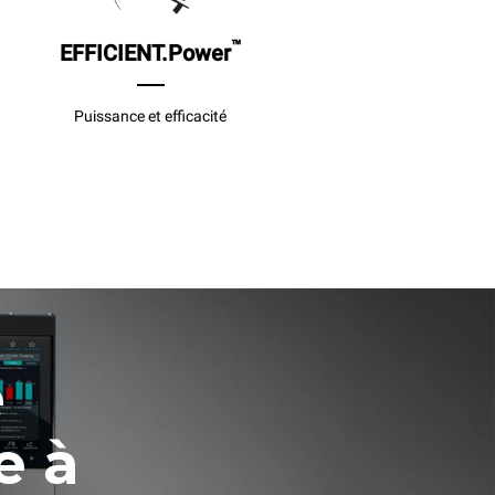
™
EFFICIENT.Power
Puissance et efficacité
e
le à