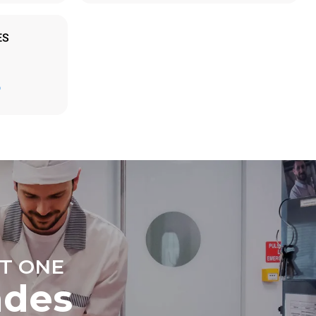
ES
Estimation calculée sur la base d'une utilisation
quotidienne du four (365 jours/an) :
D
6 pleines charges de poulets rôtis
6 pleines charges de cuissons vapeur
t les
ar le four.
endent du
est connecté;
liminées en
rgie produite
bles.
T ONE
ndes