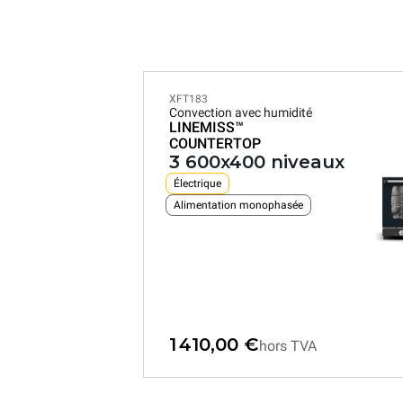
XFT183
Convection avec humidité
LINEMISS™
COUNTERTOP
3 600x400 niveaux
Électrique
Alimentation monophasée
1 410,00 €
hors TVA