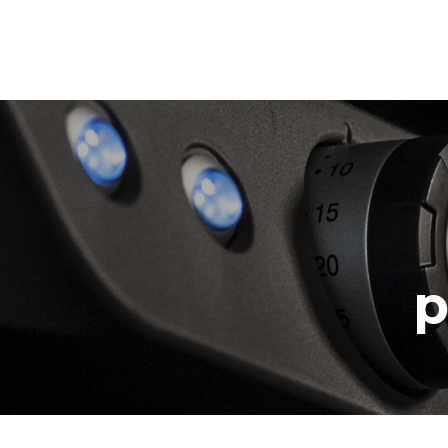
XFT113
Convection avec humidité
LINEMISS™
COUNTERTOP
3 460x330 nivea
Électrique
Alimentation monophasée
p
950,00 €
hors TVA