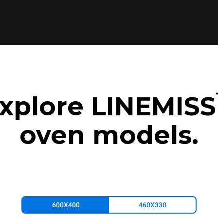
xplore LINEMISS
oven models.
600X400
460X330