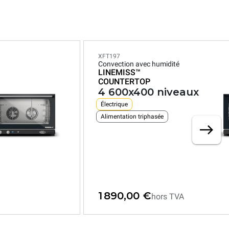
XFT197
Convection avec humidité
LINEMISS™
COUNTERTOP
4 600x400 niveaux
Électrique
Alimentation triphasée
1 890,00 €
hors TVA