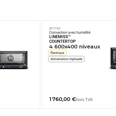
XFT193
Convection avec humidité
LINEMISS™
COUNTERTOP
4 600x400 niveaux
Électrique
Alimentation triphasée
1 760,00 €
hors TVA