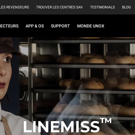
LES REVENDEURS
TROUVER LES CENTRES SAV
TESTIMONIALS
BLOG
SECTEURS
APP & OS
SUPPORT
MONDE UNOX
™
LINEMISS