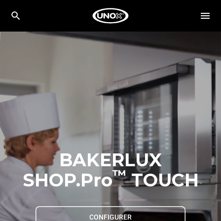
BAKERLUX
™
SHOP.Pro
TOUCH
CONFIGURER