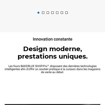
XEFR-10EU-ETRV
XEFR-10EU-ETRV-MT
Convection avec humidité
Convection avec humidité
BAKERLUX SHOP.Pro™
BAKERLUX SHOP.Pro™
COUNTERTOP
COUNTERTOP
Innovation constante
10 600x400
10 600x400
niveaux
niveaux
Design moderne,
Électrique
Électrique
prestations uniques.
Ouverture automatique de la porte
6 300,00 €
5 750,00 €
hors TVA
hors TVA
Les fours BAKERLUX SHOP.Pro™ disposent des dernières technologies
intelligentes afin d'offrir un soutien pratique à la cuisson dans les magasins
de vente au détail.