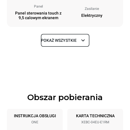
Panel
Zasilanie
Panel sterowania touch z
Elektryczny
9,5 calowym ekranem
POKAŻ WSZYSTKIE
Rozmiar
Szerokość
Głębokość
860 mm
967 mm
Wysokość
Waga
675 mm
90 kg
Obszar pobierania
Specyfikacje blach
Liczba blach
Rozmiary blach
4
600x400
INSTRUKCJA OBSŁUGI
KARTA TECHNICZNA
ONE
XEBC-04EU-E1RM
Rozstaw blach
80 mm