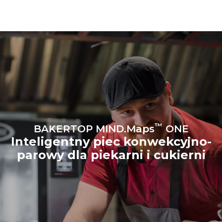
podłączony; te ostatnie
można wyeliminować,
wybierając zakup energii
produkowanej ze źródeł
odnawialnych.
Greenhouse
Gas Protocol
Oszacowanie obliczone przy
Oszacowanie obliczone przy
założeniu codziennego
założeniu następujących
użytkowania pieca (300 dni w
cotygodniowych programów
roku):
mycia(42 tygodnie/rok):
8 średnich porcji rogalików
1 krótkie mycie
™
BAKERTOP MIND.Maps
ONE
Inteligentny piec konwekcyjno-
parowy dla piekarni i cukierni