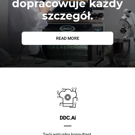
dopracowuje każdy
szczegół.
READ MORE
DDC.Ai
Twój wirtualny konsultant.