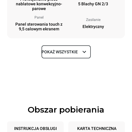
nablatowe konwekcyjno-
5 Blachy GN 2/3
parowe
Panel
Zasilanie
Panel sterowania touch z
Elektryczny
9,5 calowym ekranem
POKAŻ WSZYSTKIE
Rozmiar
Szerokość
Głębokość
535 mm
672 mm
Wysokość
Waga
649 mm
58 kg
Obszar pobierania
Specyfikacje blach
Liczba blach
Rozmiary blach
5
GN 2/3
INSTRUKCJA OBSŁUGI
KARTA TECHNICZNA