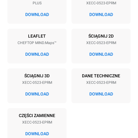
PLUS
XECC-0523-EPRM
Rozstaw blach
67 mm
DOWNLOAD
DOWNLOAD
Zasilanie
LEAFLET
ŚCIĄGNIJ 2D
CHEFTOP MIND.Maps™
XECC-0523-EPRM
Napięcie
Moc elektryczna
380-415V 3N~ / 220-240V
5,15 kW
DOWNLOAD
DOWNLOAD
3~ / 220-240V 1N~
Częstotliwość
Typ wtyczki
50 / 60 Hz
NIE ZAWIERA
ŚCIĄGNIJ 3D
DANE TECHNICZNE
XECC-0523-EPRM
XECC-0523-EPRM
DOWNLOAD
DOWNLOAD
*
Zużycie w kwh i emisja co2
Zużycie w kWh
Emisje CO2
CZĘŚCI ZAMIENNE
17,1 kWh/d
0 kg CO2/dzień
Oszacowanie obejmuje
XECC-0523-EPRM
tylko bezpośrednie emisje
wyprodukowane przez piec.
DOWNLOAD
Emisje pośrednie zależą od