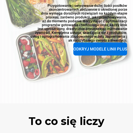
Przygotowanie i serwowanie dużej ilości posiłków
skoncentrowanych codziennie o określonej porze
dnia wymaga doraźnych rozwiązań na każdym etapie
procesu, zarówno produkcji, jak i przechowywania,
aż do momentu podania. Korzystając z optymalizacji
programów gotowania i technologii Unox, każdy krok
jest uproszczony, drastycznie zmniejszając marnowanie
żywności. Kompletna usługa, składająca się z produktów,
usług i oprogramowania zbudowanego w celu zapewnienia j
ak najszybszego zwrotu z inwestycji.
ODKRYJ MODELE LINII PLUS
To co się liczy