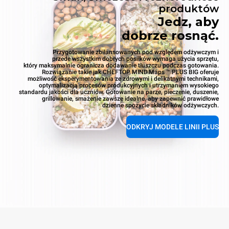
produktów
Jedz, aby
dobrze rosnąć.
Przygotowanie zbilansowanych pod względem odżywczym i
przede wszystkim dobrych posiłków wymaga użycia sprzętu,
który maksymalnie ogranicza dodawanie tłuszczu podczas gotowania.
Rozwiązanie takie jak CHEFTOP MIND.Maps ™ PLUS BIG oferuje
możliwość eksperymentowania ze zdrowymi i delikatnymi technikami,
optymalizacją procesów produkcyjnych i utrzymaniem wysokiego
standardu jakości dla uczniów. Gotowanie na parze, pieczenie, duszenie,
grillowanie, smażenie zawsze idealne, aby zapewnić prawidłowe
dzienne spożycie składników odżywczych.
ODKRYJ MODELE LINII PLUS