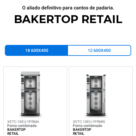
O aliado definitivo para cantos de padaria.
BAKERTOP RETAIL
18 600X400
12 600X400
XETC-
XETC-
18EU-
18EU-
YPRMA
YPRMN
Forno
Forno
combinado
combinado
BAKERTOP
BAKERTOP
RETAIL
RETAIL
18
18
600x400
600x400
bandejas
bandejas
XETC-18EU-YPRMA
XETC-18EU-YPRMN
Forno combinado
Forno combinado
Elétrico
Elétrico
BAKERTOP
BAKERTOP
RETAIL
RETAIL