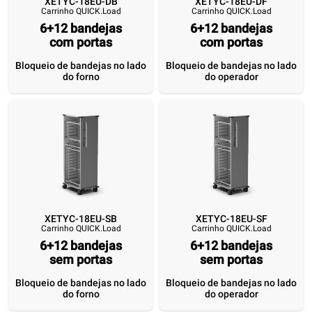
XETYC-18EU-DB
XETYC-18EU-DF
Carrinho QUICK.Load
Carrinho QUICK.Load
XETYC-18EU-DB
XETYC-18EU-DF
XETYC-18EU-SB
XETYC-18EU
Carrinho QUICK.Load
Carrinho QUICK.Load
Carrinho QUICK.Load
Carrinho QUICK.
6+12 bandejas
6+12 bandejas
6+12 bandejas
com portas
6+12 bandejas
6+12 bandejas
com portas
6+12 bande
com portas
com portas
sem portas
sem port
Bloqueio de bandejas no lado
Bloqueio de bandejas no lado
do forno
do operador
Bloqueio de
Bloqueio de
Bloqueio de
Bloqueio d
bandejas no lado
bandejas no lado
bandejas no lado
bandejas no 
do forno
do operador
do forno
do operado
XETYC-18EU-SB
XETYC-18EU-SF
Carrinho QUICK.Load
Carrinho QUICK.Load
6+12 bandejas
6+12 bandejas
sem portas
sem portas
Bloqueio de bandejas no lado
Bloqueio de bandejas no lado
do forno
do operador