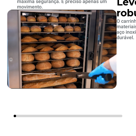
Lev
máxima segurança. É preciso apenas um
movimento.
rob
O carrin
materiai
aço inox
durável.