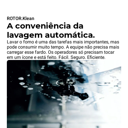
ROTOR.Klean
XETYC-12EU-SB
XETYC-12EU-SF
A conveniência da
Carrinho QUICK.Load
Carrinho QUICK.Load
6+6 bandejas
6+6 bandejas
lavagem automática.
sem portas
sem portas
Lavar o forno é uma das tarefas mais importantes, mas
pode consumir muito tempo. A equipe não precisa mais
Bloqueio de bandejas no lado
Bloqueio de bandejas no lado
carregar esse fardo. Os operadores só precisam tocar
do forno
do operador
em um ícone e está feito. Fácil. Seguro. Eficiente.