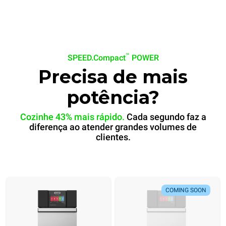
™
SPEED.Compact
POWER
Precisa de mais
potência?
Cozinhe 43% mais rápido.
Cada segundo faz a
diferença ao atender grandes volumes de
clientes.
Pão de banana
Bánh mì
COMING SOON
COMING SOON
pronto em
pronto em
60 seg
30 seg
.
.