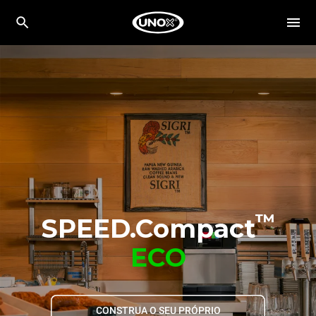
™
SPEED.Compact
ECO
CONSTRUA O SEU PRÓPRIO