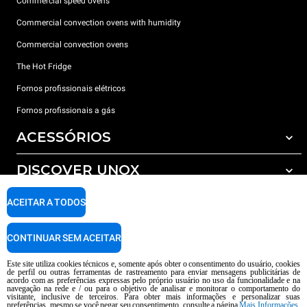
Commercial speed ovens
Commercial convection ovens with humidity
Commercial convection ovens
The Hot Fridge
Fornos profissionais elétricos
Fornos profissionais a gás
ACESSÓRIOS
DISCOVER UNOX
Todos os acessórios
Detergents for automatic washing
SUPPORT
ACEITAR A TODOS
Os nossos escritórios no mundo
Detergents for manual washing
Water treatment with resin filters
Garantia Unox
CONTINUAR SEM ACEITAR
Reverse osmosis water treatment
Encontre os Revendedores
Este site utiliza cookies técnicos e, somente após obter o consentimento do usuário, cookies
de perfil ou outras ferramentas de rastreamento para enviar mensagens publicitárias de
Encontre os Centros Service
acordo com as preferências expressas pelo próprio usuário no uso da funcionalidade e na
navegação na rede e / ou para o objetivo de analisar e monitorar o comportamento do
AI Content Disclaimer
Privacy policy
Cookie policy
visitante, inclusive de terceiros. Para obter mais informações e personalizar suas
preferências, mesmo se você negar seu consentimento, consulte a página
Mais Informações
.