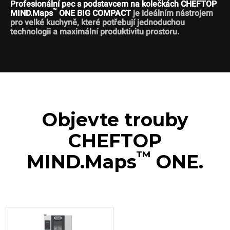
Profesionální pec s podstavcem na kolečkách CHEFTOP
™
MIND.Maps
ONE BIG COMPACT
je ideálním nástrojem
pro velké kuchyně, které potřebují jednoduchou
technologii a maximální produktivitu prostoru.
Objevte trouby
CHEFTOP
™
MIND.Maps
ONE.
XECL-2013-E1RS