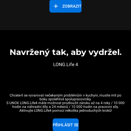
ZOBRAZIT
Navržený tak, aby vydržel.
LONG.Life 4
Chcete-li se vyvarovat nečekaným problémům v kuchyni, musíte mít po
boku spolehlivé spolupracovníky.
S UNOX LONG.Life4 máte možnost prodloužit záruku až na 4 roky / 10 000
hodin na náhradní díly a 24 měsíců / 10 000 hodin na pracovní síly.
Aktivujte LONG.Life4 pomocí několika jednoduchých kroků!
PŘIHLÁSIT SE