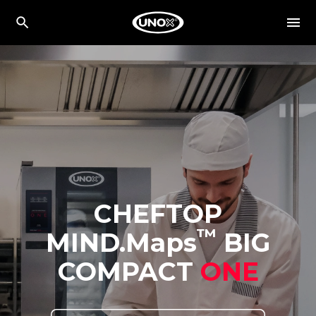
CHEFTOP
™
MIND.Maps
BIG
COMPACT
ONE