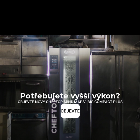
Potřebujete vyšší výkon?
™
OBJEVTE NOVÝ CHEFTOP MIND.MAPS
BIG COMPACT PLUS
OBJEVTE