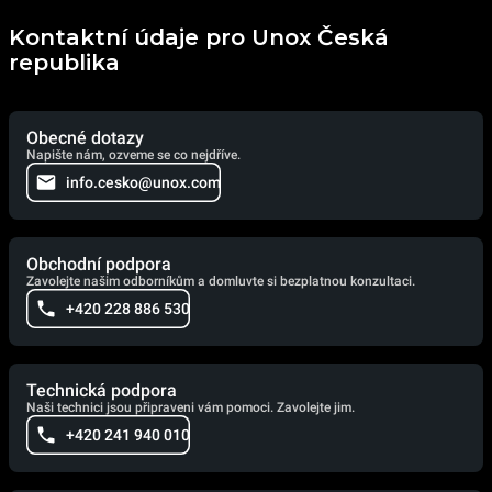
Kontaktní údaje pro Unox Česká
republika
Obecné dotazy
Napište nám, ozveme se co nejdříve.
info.cesko@unox.com
Obchodní podpora
Zavolejte našim odborníkům a domluvte si bezplatnou konzultaci.
+420 228 886 530
Technická podpora
Naši technici jsou připraveni vám pomoci. Zavolejte jim.
+420 241 940 010