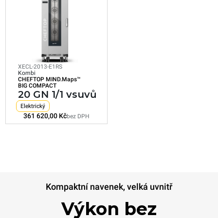
Kombi
CHEFTOP MIND.Maps™
BIG COMPACT
20 GN 1/1 vsuvů
Elektrický
XECL-2013-E1RS
Kombi
CHEFTOP MIND.Maps™
Spotřeba v kWh: 179,9 kWh/den
BIG COMPACT
Emise CO2: 0 kg CO2/den
20 GN 1/1 vsuvů
361 620,00 Kč
bez DPH
Elektrický
361 620,00 Kč
bez DPH
Kompaktní navenek, velká uvnitř
Výkon bez