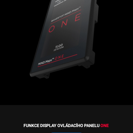
FUNKCE DISPLAY OVLÁDACÍHO PANELU
ONE