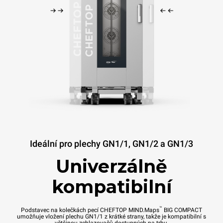
Ideální pro plechy GN1/1, GN1/2 a GN1/3
Univerzálně
kompatibilní
™
Podstavec na kolečkách pecí CHEFTOP MIND.Maps
BIG COMPACT
umožňuje vložení plechu GN1/1 z krátké strany, takže je kompatibilní s
většinou zchlazovačů dostupných na trhu.