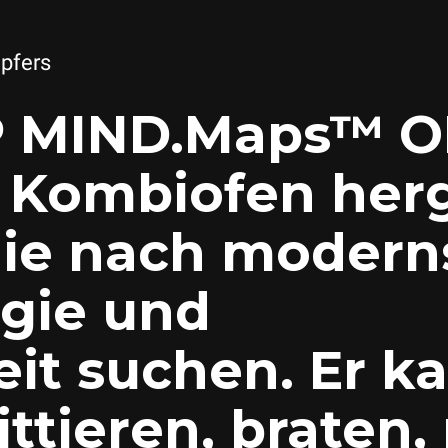
pfers
 MIND.Maps™ ON
 Kombiofen herg
 die nach modern
gie und
eit suchen. Er k
rittieren, braten,