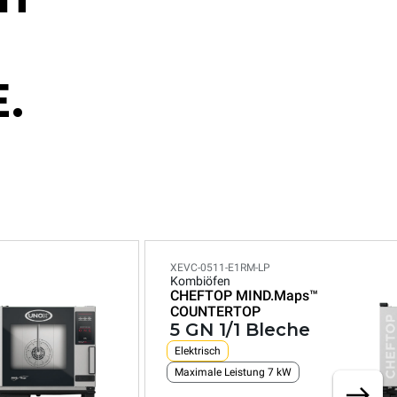
.
XEVC-0511-E1RM-LP
Kombiöfen
CHEFTOP MIND.Maps™
COUNTERTOP
5 GN 1/1 Bleche
Elektrisch
Maximale Leistung 7 kW