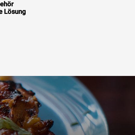
behör
ge Lösung