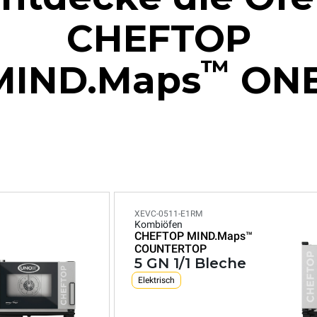
CHEFTOP
™
MIND.Maps
ONE
XEVC-0511-E1RM
Kombiöfen
CHEFTOP MIND.Maps™
COUNTERTOP
5 GN 1/1 Bleche
Elektrisch