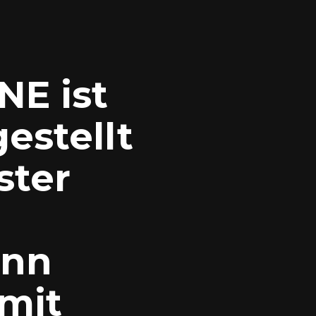
E ist
estellt
ster
ann
 mit