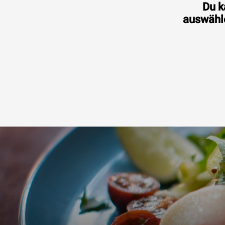
Du k
auswähle