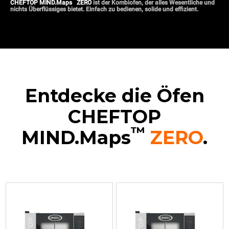
™
CHEFTOP MIND.Maps
ZERO
ist der Kombiofen, der alles Wesentliche und
nichts Überflüssiges bietet. Einfach zu bedienen, solide und effizient.
Entdecke die Öfen
CHEFTOP
™
MIND.Maps
ZERO
.
XEVC-
XEVC-
XEVC-
XEVC-
0511-
0511-
0711-
1011-
EZRM
EZRM-
EZRM
EZRM
Konvektomat
LP
Konvektomat
Konvektomat
mit
Konvektomat
mit
mit