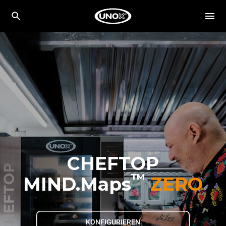
CHEFTOP
™
MIND.Maps
ZERO
KONFIGURIEREN