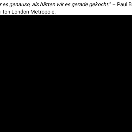
r es genauso, als hätten wir es gerade gekocht.
” – Paul B
ilton London Metropole.