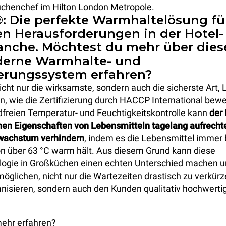
üchenchef im Hilton London Metropole.
 Die perfekte Warmhaltelösung für
en Herausforderungen in der Hotel-
anche. Möchtest du mehr über dies
erne Warmhalte- und
erungssystem erfahren?
cht nur die wirksamste, sondern auch die sicherste Art,
n, wie die Zertifizierung durch HACCP International bewe
dfreien Temperatur- und Feuchtigkeitskontrolle kann
der
hen Eigenschaften von Lebensmitteln tagelang aufrecht
wachstum verhindern
, indem es die Lebensmittel immer 
n über 63 °C warm hält. Aus diesem Grund kann diese
logie in Großküchen einen echten Unterschied machen u
öglichen, nicht nur die Wartezeiten drastisch zu verkür
nisieren, sondern auch den Kunden qualitativ hochwerti
ehr erfahren?