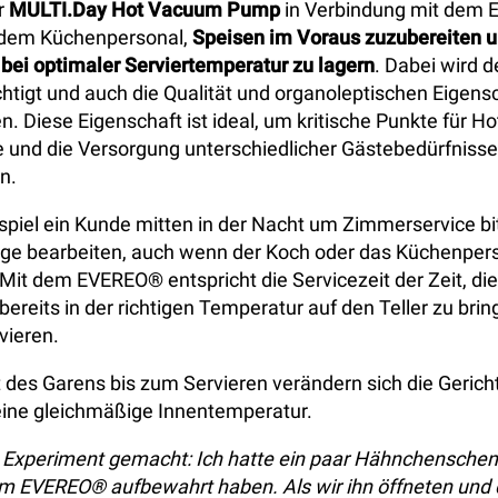
r
MULTI.Day Hot Vacuum Pump
in Verbindung mit dem
 dem Küchenpersonal,
Speisen im Voraus zuzubereiten un
 bei optimaler Serviertemperatur zu lagern
. Dabei wird 
chtigt und auch die Qualität und organoleptischen Eigens
en. Diese Eigenschaft ist ideal, um kritische Punkte für H
 und die Versorgung unterschiedlicher Gästebedürfnisse
n.
iel ein Kunde mitten in der Nacht um Zimmerservice bit
age bearbeiten, auch wenn der Koch oder das Küchenpers
Mit dem EVEREO® entspricht die Servicezeit der Zeit, die
ereits in der richtigen Temperatur auf den Teller zu bri
vieren.
des Garens bis zum Servieren verändern sich die Gerich
eine gleichmäßige Innentemperatur.
 Experiment gemacht: Ich hatte ein paar Hähnchenschenke
im EVEREO® aufbewahrt haben. Als wir ihn öffneten und 