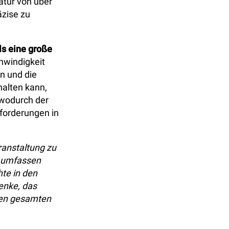
atur von über
äzise zu
s eine große
hwindigkeit
n und die
halten kann,
 wodurch der
forderungen in
ranstaltung zu
g umfassen
hte in den
enke, das
 den gesamten