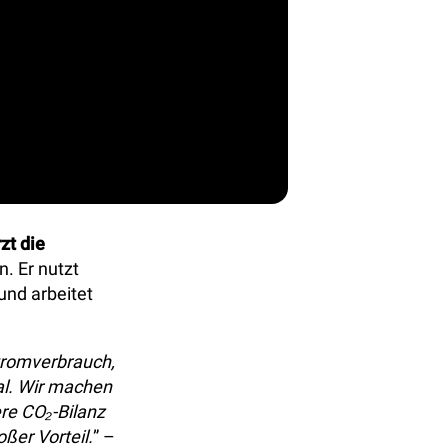
zt die
. Er nutzt
und arbeitet
Stromverbrauch,
al. Wir machen
re CO₂-Bilanz
oßer Vorteil.
” –