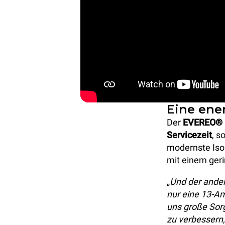
Eine ene
Der
EVEREO® be
Servicezeit
, s
modernste Iso
mit einem geri
„
Und der ander
nur eine 13-A
uns große Sorg
zu verbessern, 