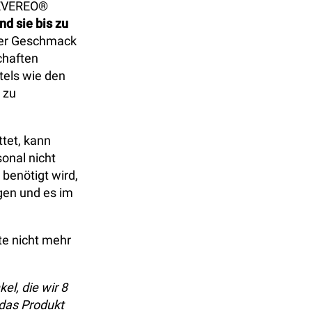
 EVEREO®
d sie bis zu
der Geschmack
chaften
otels wie den
 zu
tet, kann
onal nicht
 benötigt wird,
ngen und es im
te nicht mehr
l, die wir 8
das Produkt