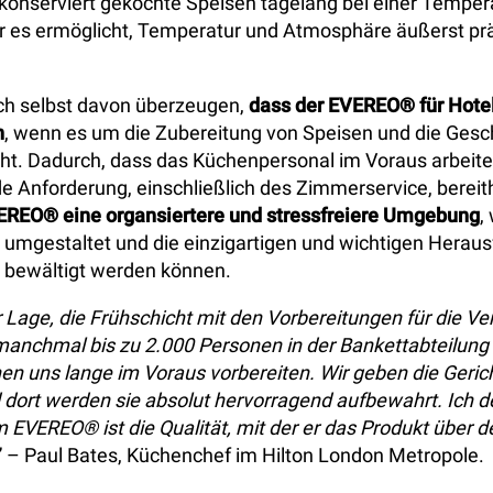
onserviert gekochte Speisen tagelang bei einer Temper
er es ermöglicht, Temperatur und Atmosphäre äußerst pr
ich selbst davon überzeugen,
dass der EVEREO® für Hotel
n
, wenn es um die Zubereitung von Speisen und die Gesc
ht. Dadurch, dass das Küchenpersonal im Voraus arbeite
de Anforderung, einschließlich des Zimmerservice, bereit
EREO® eine organsiertere und stressfreiere Umgebung
,
umgestaltet und die einzigartigen und wichtigen Heraus
v bewältigt werden können.
er Lage, die Frühschicht mit den Vorbereitungen für die Ve
 manchmal bis zu 2.000 Personen in der Bankettabteilun
en uns lange im Voraus vorbereiten. Wir geben die Geric
dort werden sie absolut hervorragend aufbewahrt. Ich d
m EVEREO® ist die Qualität, mit der er das Produkt über
” – Paul Bates, Küchenchef im Hilton London Metropole.