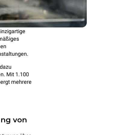
inzigartige
lmäßiges
den
nstaltungen.
 dazu
en. Mit 1.100
bergt mehrere
ung von