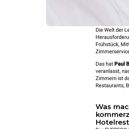
Die Welt der L
Herausforderun
Frühstück, Mi
Zimmerservice
Das hat
Paul 
veranlasst, na
Zimmern ist d
Restaurants, 
Was mac
kommerzi
Hotelres