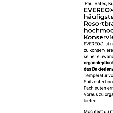
Paul Bates, K
EVEREO®:
häufigst
Resortbr
hochmod
Konservi
EVEREO® ist ni
zu konserviere
seiner einwan
organoleptisc
das Bakterien
Temperatur vo
Spitzentechno
Fachleuten erm
Voraus zu orga
bieten.
Möchtest du m