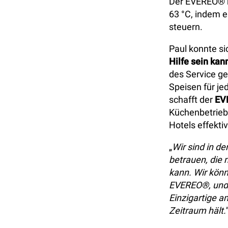
Der EVEREO® k
63 °C, indem 
steuern.
Paul konnte s
Hilfe sein kan
des Service ge
Speisen für je
schafft der
EV
Küchenbetrieb 
Hotels effekti
„
Wir sind in d
betrauen, die
kann. Wir könn
EVEREO®, und 
Einzigartige a
Zeitraum hält.