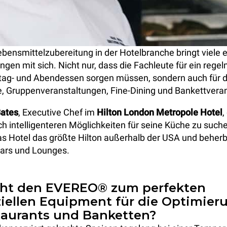
ebensmittelzubereitung in der Hotelbranche bringt viele e
gen mit sich. Nicht nur, dass die Fachleute für ein rege
ttag- und Abendessen sorgen müssen, sondern auch für 
, Gruppenveranstaltungen, Fine-Dining und Bankettvera
Bates
, Executive Chef im
Hilton London Metropole Hotel
,
ch intelligenteren Möglichkeiten für seine Küche zu such
as Hotel das größte Hilton außerhalb der USA und beher
Bars und Lounges.
ht den EVEREO® zum perfekten
ellen Equipment für die Optimier
taurants und Banketten?