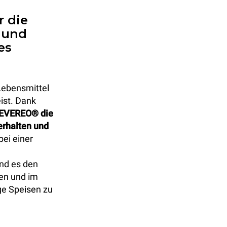
 die
 und
es
 Lebensmittel
ist. Dank
 EVEREO® die
erhalten und
bei einer
nd es den
zen und im
ge Speisen zu