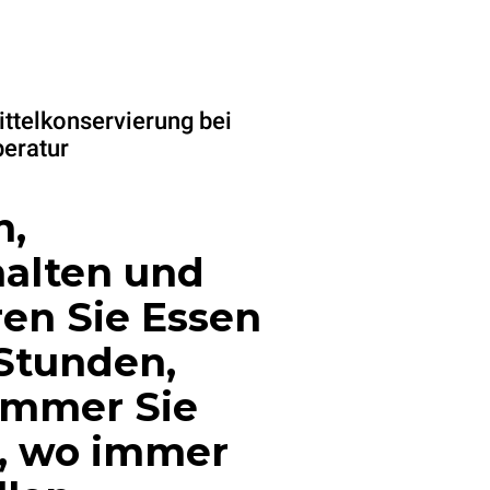
ttelkonservierung bei
eratur
n,
alten und
ren Sie Essen
 Stunden,
immer Sie
, wo immer