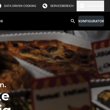
DATA DRIVEN COOKING
SERVICEBEREICH
Deutschland
OX
KONFIGURATOR
n.
ke