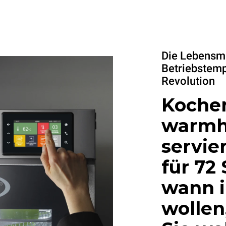
Die Lebensmi
Betriebstemp
Revolution
Koche
warmh
servie
für 72
wann 
wollen