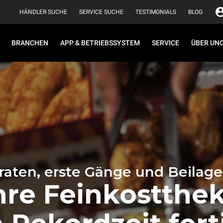
HÄNDLER SUCHE
SERVICE SUCHE
TESTIMONIALS
BLOG
BRANCHEN
APP & BETRIEBSSYSTEM
SERVICE
ÜBER UN
raten, erste Gänge und Beilage
hre Feinkostthe