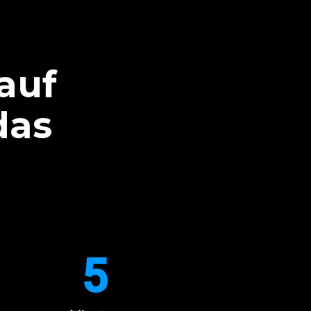
 auf
das
5