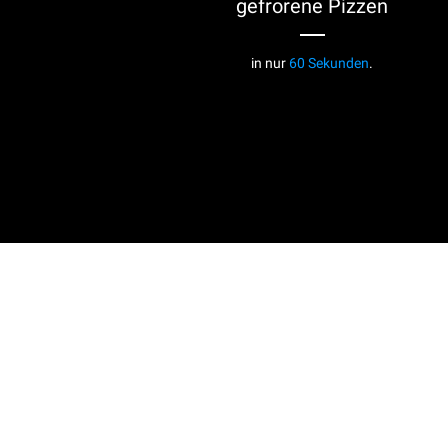
gefrorene Pizzen
in nur
60 Sekunden
.