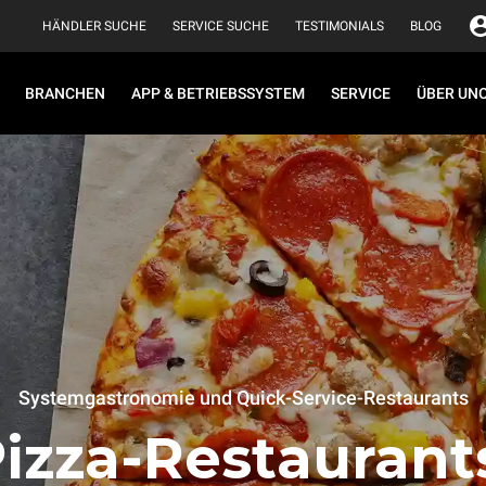
HÄNDLER SUCHE
SERVICE SUCHE
TESTIMONIALS
BLOG
BRANCHEN
APP & BETRIEBSSYSTEM
SERVICE
ÜBER UN
Systemgastronomie und Quick-Service-Restaurants
izza-Restaurant