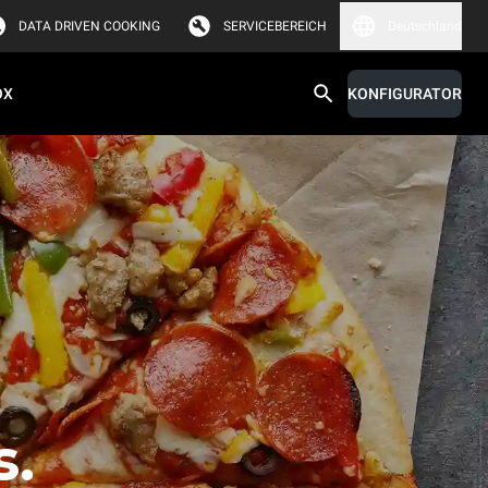
DATA DRIVEN COOKING
SERVICEBEREICH
Deutschland
OX
KONFIGURATOR
s.