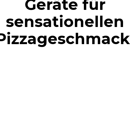
Geräte für
sensationellen
Pizzageschmack