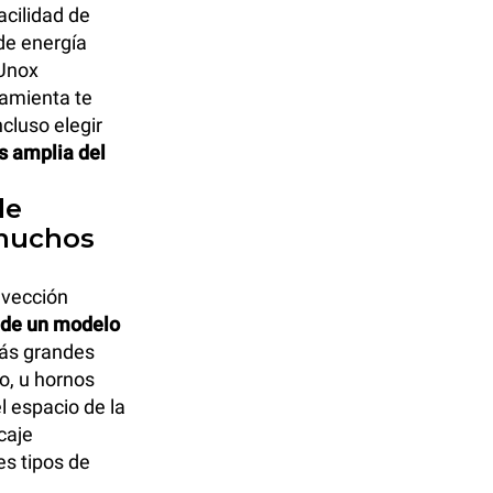
acilidad de
 de energía
 Unox
ramienta te
cluso elegir
s amplia del
de
 muchos
nvección
 de un modelo
más grandes
o, u hornos
l espacio de la
caje
es tipos de