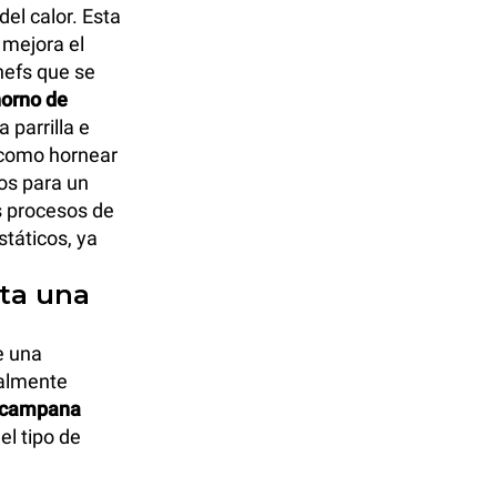
del calor. Esta
 mejora el
chefs que se
horno de
 parrilla e
 como hornear
os para un
s procesos de
táticos, ya
ita una
e una
ialmente
a campana
el tipo de