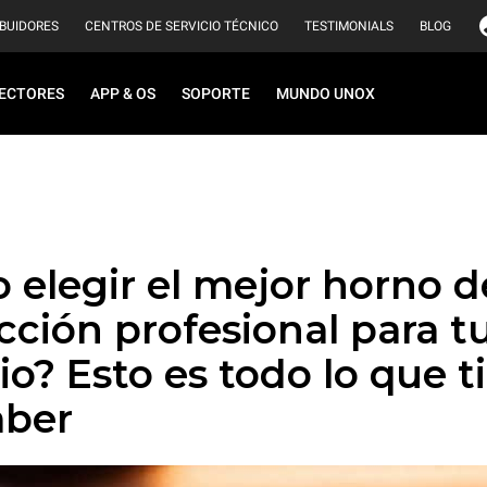
IBUIDORES
CENTROS DE SERVICIO TÉCNICO
TESTIMONIALS
BLOG
ECTORES
APP & OS
SOPORTE
MUNDO UNOX
elegir el mejor horno d
ción profesional para t
o? Esto es todo lo que t
aber