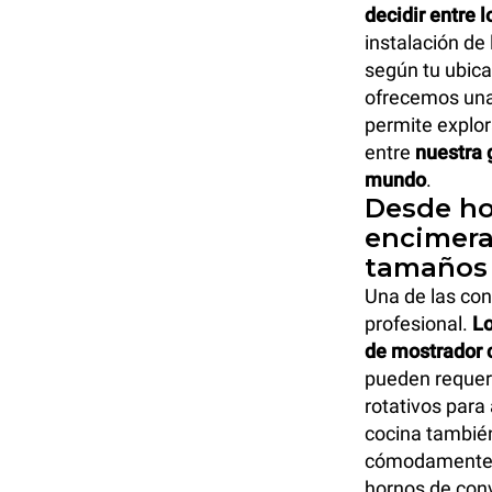
decidir entre 
instalación de 
según tu ubica
ofrecemos una
permite explor
entre
nuestra 
mundo
.
Desde ho
encimera
tamaños 
Una de las con
profesional.
Lo
de mostrador
pueden requer
rotativos para
cocina también
cómodamente si
hornos de conv