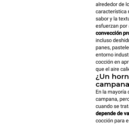
alrededor de l
característica
sabor y la text
esfuerzan por 
convección pr
incluso deshi
panes, pastele
entorno indust
cocción en ap
que el aire ca
¿Un horn
campana
En la mayoría 
campana, pero 
cuando se trat
depende de var
cocción para el