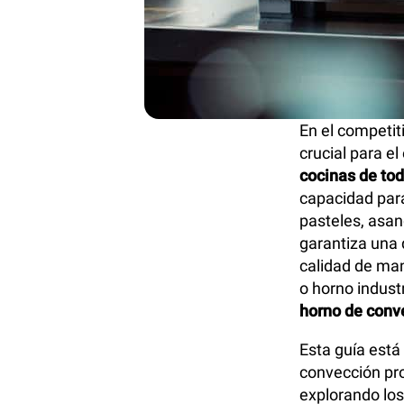
En el competit
crucial para el
cocinas de tod
capacidad para
pasteles, asan
garantiza una d
calidad de man
o horno indust
horno de conv
Esta guía está
convección pro
explorando los