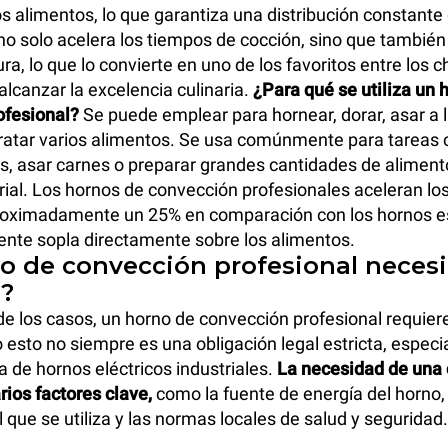
os alimentos, lo que garantiza una distribución constante 
 no solo acelera los tiempos de cocción, sino que también
ura, lo que lo convierte en uno de los favoritos entre los 
alcanzar la excelencia culinaria.
¿Para qué se utiliza un 
ofesional?
Se puede emplear para hornear, dorar, asar a la
dratar varios alimentos. Se usa comúnmente para tareas
s, asar carnes o preparar grandes cantidades de aliment
rial. Los hornos de convección profesionales aceleran lo
roximadamente un 25% en comparación con los hornos es
liente sopla directamente sobre los alimentos.
o de convección profesional neces
?
de los casos, un horno de convección profesional requier
esto no siempre es una obligación legal estricta, espec
a de hornos eléctricos industriales.
La necesidad de un
ios factores clave,
como la fuente de energía del horno, 
 que se utiliza y las normas locales de salud y seguridad.