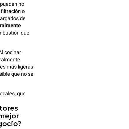
, pueden no
iltración o
 cargados de
eralmente
ombustión que
 Al cocinar
eralmente
es más ligeras
sible que no se
locales, que
tores
 mejor
gocio?