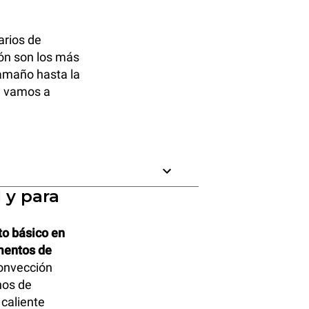
arios de
ión son los más
tamaño hasta la
, vamos a
 y para
to básico en
imentos de
onvección
nos de
 caliente