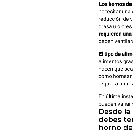
Los hornos de 
necesitar una 
reducción de v
grasa u olores 
requieren un
deben ventila
El tipo de ali
alimentos gra
hacen que sea
como hornear p
requiera una 
En última inst
pueden variar 
Desde la
debes ten
horno de