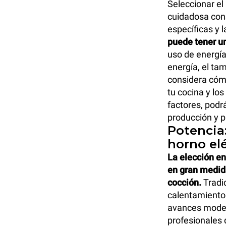
Seleccionar el
cuidadosa cons
específicas y 
puede tener un
uso de energía
energía, el ta
considera cómo
tu cocina y lo
factores, podr
producción y 
Potencia
horno elé
La elección en
en gran medida
cocción.
Tradi
calentamiento 
avances moder
profesionales 