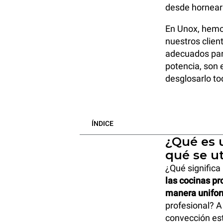
desde hornear
En Unox, hemos
nuestros clien
adecuados para
potencia, son 
desglosarlo to
ÍNDICE
¿Qué es 
qué se ut
¿Qué significa
las cocinas pr
manera unifor
profesional? A
convección est