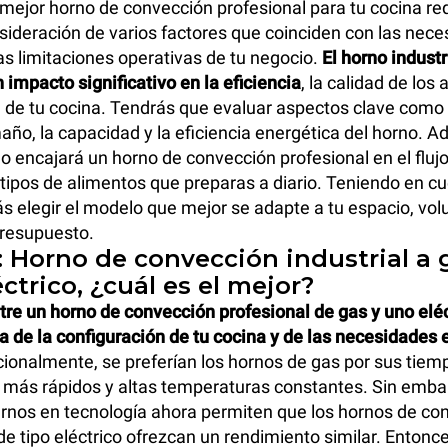
 mejor horno de convección profesional para tu cocina re
ideración de varios factores que coinciden con las nec
las limitaciones operativas de tu negocio.
El horno indust
 impacto significativo en la eficiencia
, la calidad de los 
 de tu cocina. Tendrás que evaluar aspectos clave como 
maño, la capacidad y la eficiencia energética del horno. 
 encajará un horno de convección profesional en el flujo
s tipos de alimentos que preparas a diario. Teniendo en c
ás elegir el modelo que mejor se adapte a tu espacio, vo
presupuesto.
: Horno de convección industrial a 
ctrico, ¿cuál es el mejor?
tre un horno de convección profesional de gas y uno elé
 de la configuración de tu cocina y de las necesidades 
cionalmente, se preferían los hornos de gas por sus tiem
más rápidos y altas temperaturas constantes. Sin embar
nos en tecnología ahora permiten que los hornos de co
de tipo eléctrico ofrezcan un rendimiento similar. Entonc