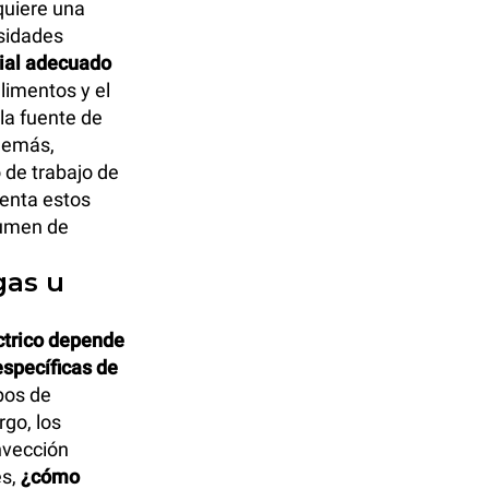
quiere una
esidades
rial adecuado
alimentos y el
la fuente de
Además,
 de trabajo de
uenta estos
lumen de
gas u
ctrico depende
específicas de
pos de
go, los
nvección
es,
¿cómo