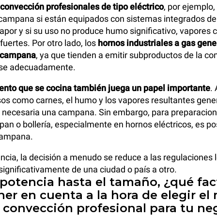
convección profesionales de tipo eléctrico
, por ejemplo
campana si están equipados con sistemas integrados de f
apor y si su uso no produce humo significativo, vapores
fuertes. Por otro lado, los
hornos industriales a gas gen
a campana
, ya que tienden a emitir subproductos de la c
rse adecuadamente.
mento que se cocina también juega un papel importante
.
sos como carnes, el humo y los vapores resultantes gen
 necesaria una campana. Sin embargo, para preparacion
an o bollería, especialmente en hornos eléctricos, es po
campana.
ancia, la decisión a menudo se reduce a las regulaciones 
significativamente de una ciudad o país a otro.
 potencia hasta el tamaño, ¿qué fac
er en cuenta a la hora de elegir el
 convección profesional para tu ne