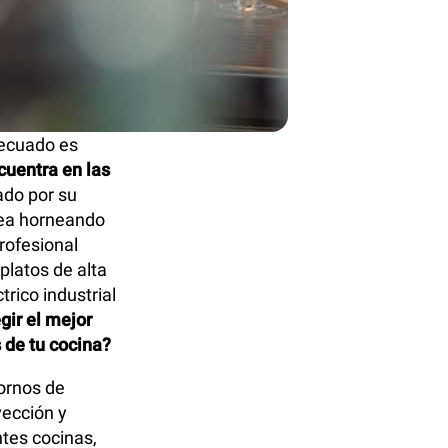
decuado es
cuentra en las
rado por su
sea horneando
rofesional
 platos de alta
rico industrial
gir el mejor
 de tu cocina?
ornos de
vección y
tes cocinas,