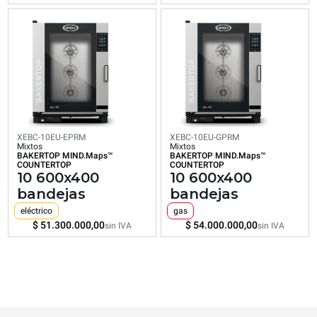
CO2/día
CO2/día
CO2/día
CO2/día
$ 36.000.000,00
$ 39.150.000,00
$ 51.300.000,00
$ 54.000.000
sin IVA
sin IVA
sin IVA
sin IVA
XEBC-10EU-EPRM
XEBC-10EU-GPRM
Mixtos
Mixtos
BAKERTOP MIND.Maps™
BAKERTOP MIND.Maps™
COUNTERTOP
COUNTERTOP
10 600x400
10 600x400
bandejas
bandejas
eléctrico
gas
$ 51.300.000,00
$ 54.000.000,00
sin IVA
sin IVA