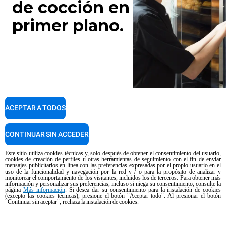
de cocción en
primer plano.
ACEPTAR A TODOS
CONTINUAR SIN ACCEDER
Este sitio utiliza cookies técnicas y, solo después de obtener el consentimiento del usuario,
cookies de creación de perfiles u otras herramientas de seguimiento con el fin de enviar
mensajes publicitarios en línea con las preferencias expresadas por el propio usuario en el
uso de la funcionalidad y navegación por la red y / o para la propósito de analizar y
monitorear el comportamiento de los visitantes, incluidos los de terceros. Para obtener más
información y personalizar sus preferencias, incluso si niega su consentimiento, consulte la
página
Más información
. Si desea dar su consentimiento para la instalación de cookies
(excepto las cookies técnicas), presione el botón "Aceptar todo". Al presionar el botón
"Continuar sin aceptar", rechaza la instalación de cookies.