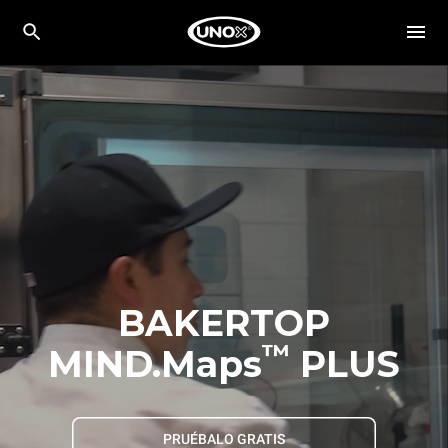
BAKERTOP
™
MIND.Maps
PLUS
PRUÉBALO GRATIS