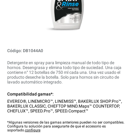
Código: DB1044A0
Detergente en spray para limpieza manual de todo tipo de
hornos. Desengrasa y elimina todo tipo de suciedad. Una caja
contiene n° 12 botellas de 750 ml cada una. Una vez usado el
producto deseche la botella. Solo para hornos sin circuito de
lavado automático integrado.
Compatibilidad gamas*:
EVEREO®
,
LINEMICRO™
,
LINEMISS™
,
BAKERLUX SHOP.Pro™
,
BAKERLUX CLASSIC
,
CHEFTOP MIND.Maps™ COUNTERTOP
,
CHEFLUX™
,
SPEED.Pro™
,
SPEED.Compact™
*Algunas versiones de las gamas anteriores pueden no ser compatibles.
Configura tu solución para asegurarte de que el accesorio es
soportado.
configure