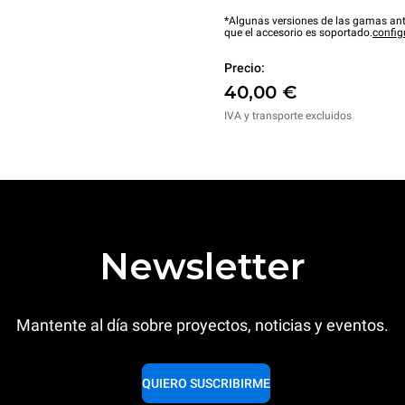
*Algunas versiones de las gamas ant
que el accesorio es soportado.
config
Precio:
40,00 €
IVA y transporte excluidos
Newsletter
Mantente al día sobre proyectos, noticias y eventos.
QUIERO SUSCRIBIRME