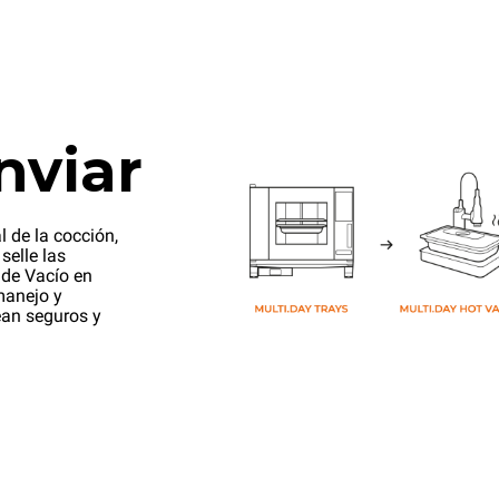
nviar
l de la cocción,
selle las
 de Vacío en
manejo y
ean seguros y