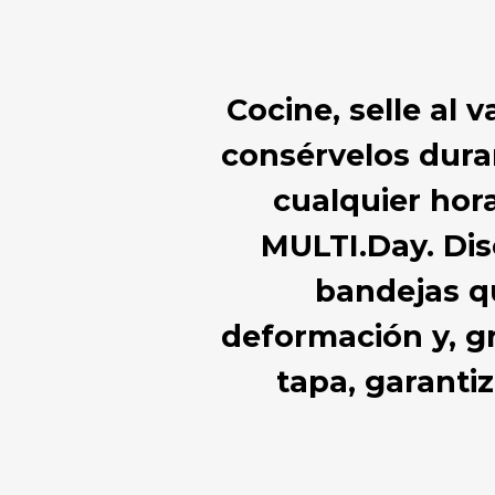
Cocine, selle al 
consérvelos duran
cualquier hora
MULTI.Day. Dis
bandejas qu
deformación y, gr
tapa, garanti