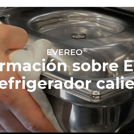
®
EVEREO
ormación sobre 
refrigerador cali