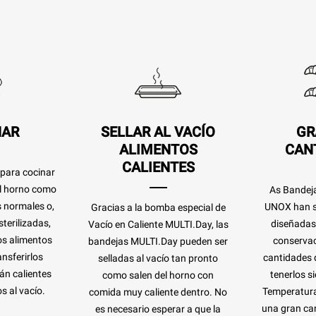
NAR
SELLAR AL VACÍO
GR
ALIMENTOS
CAN
CALIENTES
 para cocinar
el horno como
As Bandej
s normales o,
UNOX han s
Gracias a la bomba especial de
terilizadas,
diseñadas 
Vacío en Caliente MULTI.Day, las
os alimentos
conservac
bandejas MULTI.Day pueden ser
nsferirlos
cantidades 
selladas al vacío tan pronto
án calientes
tenerlos si
como salen del horno con
s al vacío.
Temperatura
comida muy caliente dentro. No
una gran can
es necesario esperar a que la