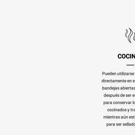
COCI
Pueden utilizarse
directamente en 
bandejas abierta
después de ser es
para conservar l
cocinados y tra
mientras aún est
para ser sellado