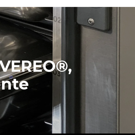
EVEREO®,
ente