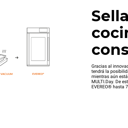
Sella
coci
cons
Gracias al innova
tendrá la posibili
mientras aún está
MULTI.Day. De est
EVEREO® hasta 7