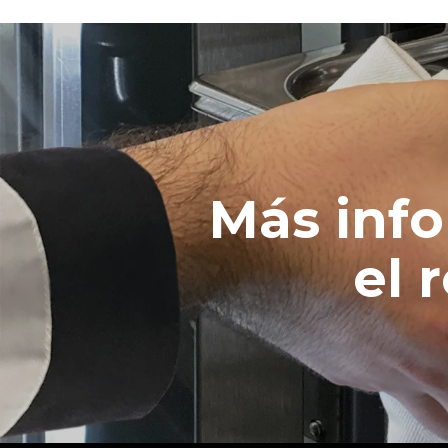
Más inf
el 