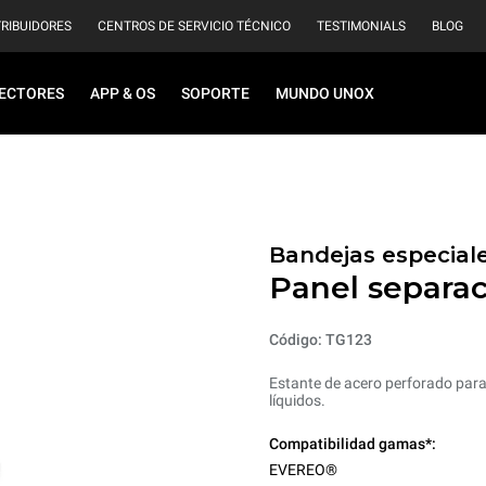
TRIBUIDORES
CENTROS DE SERVICIO TÉCNICO
TESTIMONIALS
BLOG
ECTORES
APP & OS
SOPORTE
MUNDO UNOX
Bandejas especiale
Panel separac
Código: TG123
Estante de acero perforado par
líquidos.
Compatibilidad gamas*:
EVEREO®