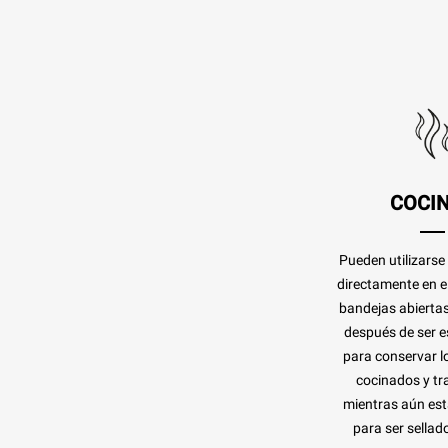
COCI
Pueden utilizarse
directamente en 
bandejas abierta
después de ser es
para conservar l
cocinados y tra
mientras aún est
para ser sellado