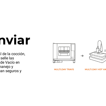
nviar
l de la cocción,
selle las
 de Vacío en
manejo y
ean seguros y