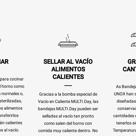
NAR
SELLAR AL VACÍO
GR
ALIMENTOS
CAN
CALIENTES
 para cocinar
el horno como
As Bandej
s normales o,
UNOX han s
Gracias a la bomba especial de
terilizadas,
diseñadas 
Vacío en Caliente MULTI.Day, las
os alimentos
conservac
bandejas MULTI.Day pueden ser
nsferirlos
cantidades 
selladas al vacío tan pronto
án calientes
tenerlos si
como salen del horno con
s al vacío.
Temperatura
comida muy caliente dentro. No