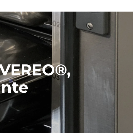
EVEREO®,
ente