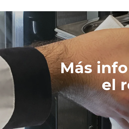
Más inf
el 