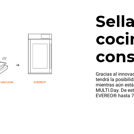
Sella
coci
cons
Gracias al innova
tendrá la posibili
mientras aún está
MULTI.Day. De est
EVEREO® hasta 7