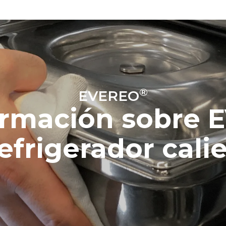
®
EVEREO
ormación sobre 
refrigerador cali