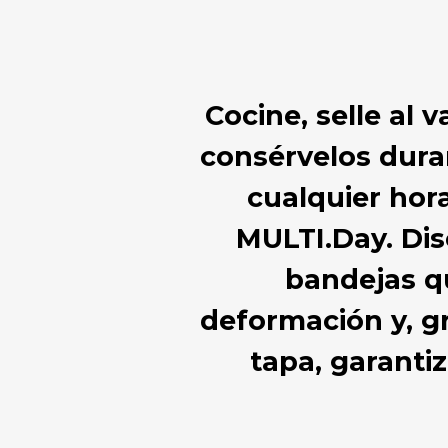
Cocine, selle al 
consérvelos duran
cualquier hora
MULTI.Day. Dis
bandejas qu
deformación y, gr
tapa, garanti