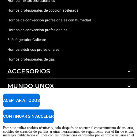
Hornos mixtos profesionales
Hornos profesionales de cocción acelerada
Hornos de convección profesionales con humedad
Hornos de convección profesionales
El Refrigerador Caliente
Hornos eléctricos profesionales
Hornos profesionales de gas
ACCESORIOS
MUNDO UNOX
Todos los accesorios
Detergentes para lavado automático
SOPORTE
ACEPTAR A TODOS
Nuestras sedes en el mundo
Detergentes para lavado manual
Tratamiento de agua con filtros de resina
Garantía Unox
CONTINUAR SIN ACCEDER
Tratamiento de agua por ósmosis inversa
Red de distribuidores
Este sitio utiliza cookies técnicas y, solo después de obtener el consentimiento del usuario,
cookies de creación de perfiles u otras herramientas de seguimiento con el fin de enviar
Centros de servicio técnico
mensajes publicitarios en línea con las preferencias expresadas por el propio usuario en el