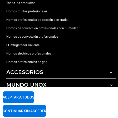
Todos los productos
Hornos mixtos profesionales
Hornos profesionales de cocción acelerada
Hornos de convección profesionales con humedad
Hornos de convección profesionales
El Refrigerador Caliente
Hornos eléctricos profesionales
Hornos profesionales de gas
ACCESORIOS
MUNDO UNOX
Todos los accesorios
Detergentes para lavado automático
SOPORTE
ACEPTAR A TODOS
Nuestras sedes en el mundo
Detergentes para lavado manual
Tratamiento de agua con filtros de resina
Garantía Unox
CONTINUAR SIN ACCEDER