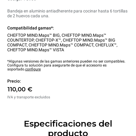
Bandeja en aluminio antiadherente para cocinar hasta 6 tortillas
de 2 huevos cada una.
Compatibilidad gamas*:
CHEFTOP MIND.Maps™ BIG
,
CHEFTOP MIND.Maps™
COUNTERTOP
,
CHEFTOP-X™
,
CHEFTOP MIND.Maps™ BIG
COMPACT
,
CHEFTOP MIND.Maps™ COMPACT
,
CHEFLUX™
,
CHEFTOP MIND.Maps™ VISTA
*Algunas versiones de las gamas anteriores pueden no ser compatibles.
Configura tu solución para asegurarte de que el accesorio es
soportado.
configure
Precio:
110,00 €
IVA y transporte excluidos
Especificaciones del
producto