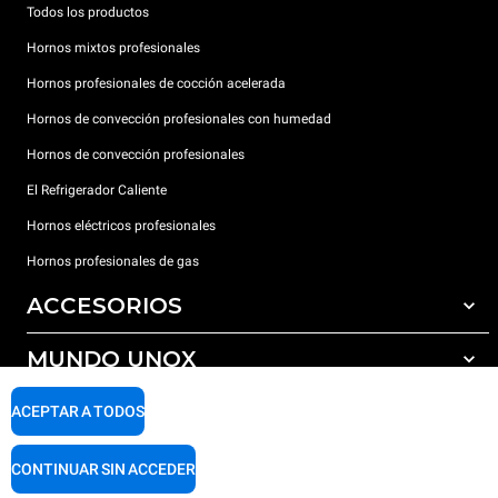
Todos los productos
Hornos mixtos profesionales
Hornos profesionales de cocción acelerada
Hornos de convección profesionales con humedad
Hornos de convección profesionales
El Refrigerador Caliente
Hornos eléctricos profesionales
Hornos profesionales de gas
ACCESORIOS
MUNDO UNOX
Todos los accesorios
Detergentes para lavado automático
SOPORTE
ACEPTAR A TODOS
Nuestras sedes en el mundo
Detergentes para lavado manual
Tratamiento de agua con filtros de resina
Garantía Unox
CONTINUAR SIN ACCEDER