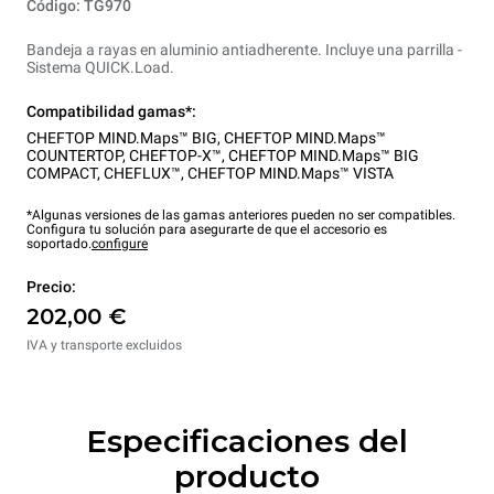
Código: TG970
Bandeja a rayas en aluminio antiadherente. Incluye una parrilla -
Sistema QUICK.Load.
Compatibilidad gamas*:
CHEFTOP MIND.Maps™ BIG
,
CHEFTOP MIND.Maps™
COUNTERTOP
,
CHEFTOP-X™
,
CHEFTOP MIND.Maps™ BIG
COMPACT
,
CHEFLUX™
,
CHEFTOP MIND.Maps™ VISTA
*Algunas versiones de las gamas anteriores pueden no ser compatibles.
Configura tu solución para asegurarte de que el accesorio es
soportado.
configure
Precio:
202,00 €
IVA y transporte excluidos
Especificaciones del
producto