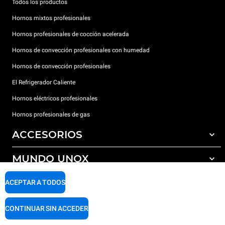
Todos los productos
Hornos mixtos profesionales
Hornos profesionales de cocción acelerada
Hornos de convección profesionales con humedad
Hornos de convección profesionales
El Refrigerador Caliente
Hornos eléctricos profesionales
Hornos profesionales de gas
ACCESORIOS
MUNDO UNOX
Todos los accesorios
Detergentes para lavado automático
SOPORTE
ACEPTAR A TODOS
Nuestras sedes en el mundo
Detergentes para lavado manual
Tratamiento de agua con filtros de resina
Garantía Unox
CONTINUAR SIN ACCEDER
Tratamiento de agua por ósmosis inversa
Red de distribuidores