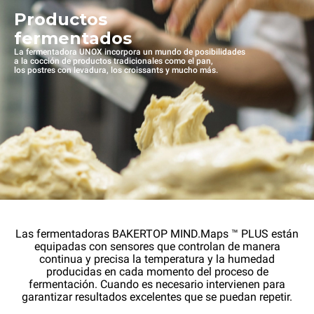
Productos
fermentados
La fermentadora UNOX incorpora un mundo de posibilidades
a la cocción de productos tradicionales como el pan,
los postres con levadura, los croissants y mucho más.
Las fermentadoras BAKERTOP MIND.Maps ™ PLUS están
equipadas con sensores que controlan de manera
continua y precisa la temperatura y la humedad
producidas en cada momento del proceso de
fermentación. Cuando es necesario intervienen para
garantizar resultados excelentes que se puedan repetir.