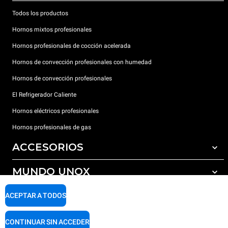
Todos los productos
Hornos mixtos profesionales
Hornos profesionales de cocción acelerada
Hornos de convección profesionales con humedad
Hornos de convección profesionales
El Refrigerador Caliente
Hornos eléctricos profesionales
Hornos profesionales de gas
ACCESORIOS
MUNDO UNOX
Todos los accesorios
Detergentes para lavado automático
SOPORTE
ACEPTAR A TODOS
Nuestras sedes en el mundo
Detergentes para lavado manual
Tratamiento de agua con filtros de resina
Garantía Unox
CONTINUAR SIN ACCEDER