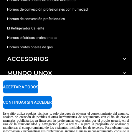
Hornos profesionales de cocción acelerada
Hornos de convección profesionales con humedad
Hornos de convección profesionales
El Refrigerador Caliente
Hornos eléctricos profesionales
Hornos profesionales de gas
ACCESORIOS
MUNDO UNOX
Todos los accesorios
Detergentes para lavado automático
SOPORTE
ACEPTAR A TODOS
Nuestras sedes en el mundo
Detergentes para lavado manual
Tratamiento de agua con filtros de resina
Garantía Unox
CONTINUAR SIN ACCEDER
Tratamiento de agua por ósmosis inversa
Red de distribuidores
Este sitio utiliza cookies técnicas y, solo después de obtener el consentimiento del usuario,
cookies de creación de perfiles u otras herramientas de seguimiento con el fin de enviar
Centros de servicio técnico
mensajes publicitarios en línea con las preferencias expresadas por el propio usuario en el
uso de la funcionalidad y navegación por la red y / o para la propósito de analizar y
Aviso sobre el contenido generado por IA
Privacy policy
Cookie policy
monitorear el comportamiento de los visitantes, incluidos los de terceros. Para obtener más
información y personalizar sus preferencias, incluso si niega su consentimiento, consulte la