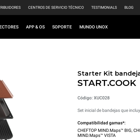
TRIBUIDORES
CENTROS DE SERVICIO TÉCNICO
TESTIMONIALS
BLOG
ECTORES
APP & OS
SOPORTE
MUNDO UNOX
Starter Kit bandej
START.COOK
Código: XUC028
Set inicial de bandejas que inc
Compatibilidad gamas*:
CHEFTOP MIND.Maps™ BIG
,
CH
MIND.Maps™ VISTA