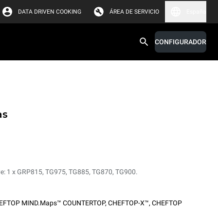
DATA DRIVEN COOKING
ÁREA DE SERVICIO
España
CONFIGURADOR
as
luye: 1 x GRP815, TG975, TG885, TG870, TG900.
EFTOP MIND.Maps™ COUNTERTOP
,
CHEFTOP-X™
,
CHEFTOP