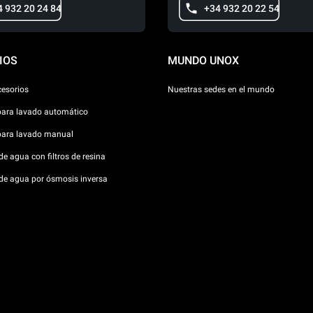
4 932 20 24 84
+34 932 20 22 54
IOS
MUNDO UNOX
cesorios
Nuestras sedes en el mundo
para lavado automático
para lavado manual
e agua con filtros de resina
de agua por ósmosis inversa