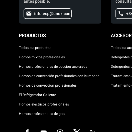
antes posible.
consulta
info.esp@unox.com
+3
PRODUCTOS
ACCESOR
Todos los productos
Todos los ac
Hornos mixtos profesionales
Detergentes 
Hornos profesionales de cocción acelerada
Detergentes 
Hornos de convección profesionales con humedad
Tratamiento d
Hornos de convección profesionales
Tratamiento 
El Refrigerador Caliente
Hornos eléctricos profesionales
Hornos profesionales de gas