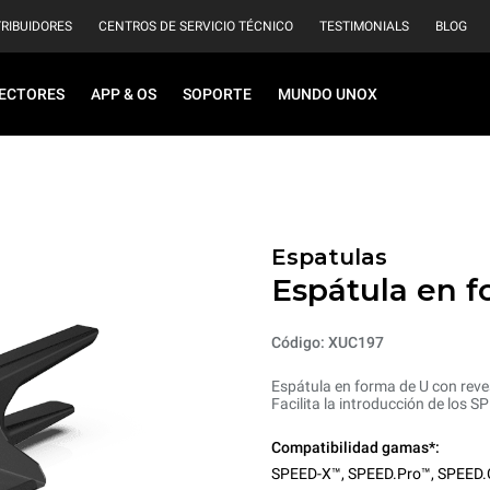
TRIBUIDORES
CENTROS DE SERVICIO TÉCNICO
TESTIMONIALS
BLOG
ECTORES
APP & OS
SOPORTE
MUNDO UNOX
Espatulas
Espátula en f
Código: XUC197
Espátula en forma de U con reve
Facilita la introducción de los S
Compatibilidad gamas*:
SPEED-X™
,
SPEED.Pro™
,
SPEED.