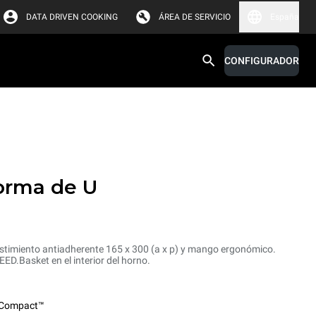
DATA DRIVEN COOKING
ÁREA DE SERVICIO
España
CONFIGURADOR
orma de U
stimiento antiadherente 165 x 300 (a x p) y mango ergonómico.
PEED.Basket en el interior del horno.
Compact™