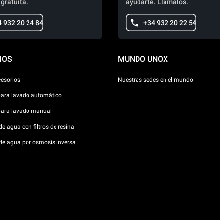
 gratuita.
ayudarte. Llámalos.
4 932 20 24 84
+34 932 20 22 54
IOS
MUNDO UNOX
cesorios
Nuestras sedes en el mundo
para lavado automático
para lavado manual
e agua con filtros de resina
de agua por ósmosis inversa