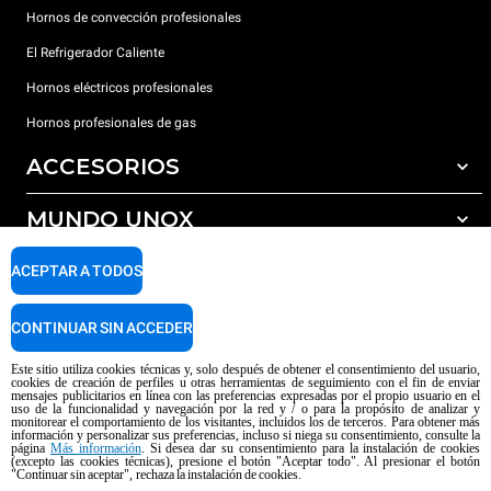
Hornos de convección profesionales
El Refrigerador Caliente
Hornos eléctricos profesionales
Hornos profesionales de gas
ACCESORIOS
MUNDO UNOX
Todos los accesorios
Detergentes para lavado automático
SOPORTE
ACEPTAR A TODOS
Nuestras sedes en el mundo
Detergentes para lavado manual
Tratamiento de agua con filtros de resina
Garantía Unox
CONTINUAR SIN ACCEDER
Tratamiento de agua por ósmosis inversa
Red de distribuidores
Este sitio utiliza cookies técnicas y, solo después de obtener el consentimiento del usuario,
cookies de creación de perfiles u otras herramientas de seguimiento con el fin de enviar
Centros de servicio técnico
mensajes publicitarios en línea con las preferencias expresadas por el propio usuario en el
uso de la funcionalidad y navegación por la red y / o para la propósito de analizar y
Aviso sobre el contenido generado por IA
Privacy policy
Cookie policy
monitorear el comportamiento de los visitantes, incluidos los de terceros. Para obtener más
información y personalizar sus preferencias, incluso si niega su consentimiento, consulte la
Copyright 2026 UNOX SpA Todos los derechos reservados. Reg. Imp. Padova
página
Más información
. Si desea dar su consentimiento para la instalación de cookies
n ° 04230750285 - REA Padova 372835 - Cap. Soc. 5.000.000 € iv - P.IVA /
(excepto las cookies técnicas), presione el botón "Aceptar todo". Al presionar el botón
"Continuar sin aceptar", rechaza la instalación de cookies.
CF 04230750285 - IT WEEE Reg. No. IT08020000000377