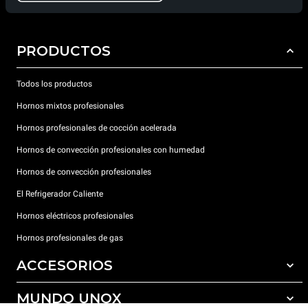
PRODUCTOS
Todos los productos
Hornos mixtos profesionales
Hornos profesionales de cocción acelerada
Hornos de convección profesionales con humedad
Hornos de convección profesionales
El Refrigerador Caliente
Hornos eléctricos profesionales
Hornos profesionales de gas
ACCESORIOS
MUNDO UNOX
Todos los accesorios