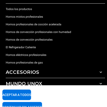
Todos los productos
Hornos mixtos profesionales
Hornos profesionales de cocción acelerada
Hornos de convección profesionales con humedad
Hornos de convección profesionales
El Refrigerador Caliente
Hornos eléctricos profesionales
Hornos profesionales de gas
ACCESORIOS
MUNDO UNOX
Todos los accesorios
Detergentes para lavado automático
SOPORTE
ACEPTAR A TODOS
Nuestras sedes en el mundo
Detergentes para lavado manual
Tratamiento de agua con filtros de resina
Garantía Unox