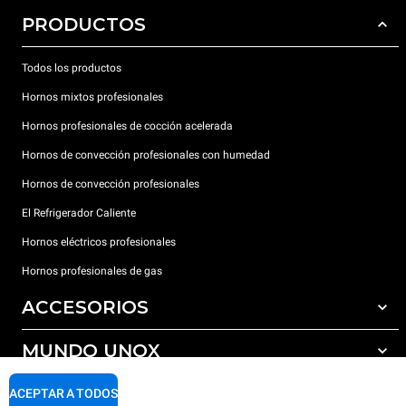
PRODUCTOS
Todos los productos
Hornos mixtos profesionales
Hornos profesionales de cocción acelerada
Hornos de convección profesionales con humedad
Hornos de convección profesionales
El Refrigerador Caliente
Hornos eléctricos profesionales
Hornos profesionales de gas
ACCESORIOS
MUNDO UNOX
Todos los accesorios
Detergentes para lavado automático
SOPORTE
ACEPTAR A TODOS
Nuestras sedes en el mundo