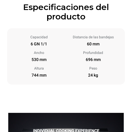
Especificaciones del
producto
Capacidad
Distancia de las bandejas
6 GN 1/1
60 mm
Ancho
Profundidad
530 mm
696 mm
Altura
Peso
744 mm
24 kg
INDIVIDUAL COOKING EXPERIENCE