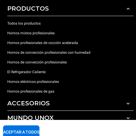
PRODUCTOS
Todos los productos
Hornos mixtos profesionales
Hornos profesionales de cocción acelerada
Hornos de convección profesionales con humedad
Hornos de convección profesionales
El Refrigerador Caliente
Hornos eléctricos profesionales
Hornos profesionales de gas
ACCESORIOS
MUNDO UNOX
Todos los accesorios
Detergentes para lavado automático
SOPORTE
ACEPTAR A TODOS
Nuestras sedes en el mundo