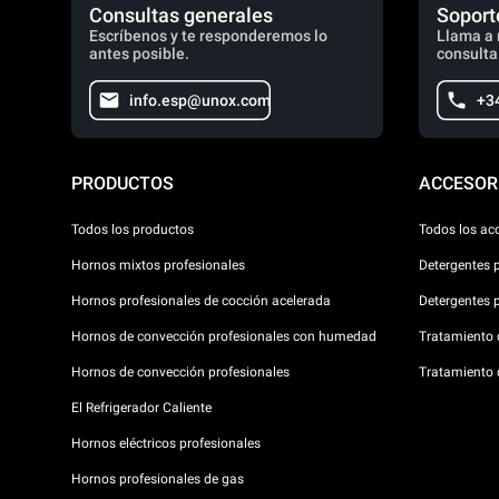
Consultas generales
Soport
Escríbenos y te responderemos lo
Llama a 
antes posible.
consulta
info.esp@unox.com
+3
PRODUCTOS
ACCESOR
Todos los productos
Todos los ac
Hornos mixtos profesionales
Detergentes 
Hornos profesionales de cocción acelerada
Detergentes 
Hornos de convección profesionales con humedad
Tratamiento d
Hornos de convección profesionales
Tratamiento 
El Refrigerador Caliente
Hornos eléctricos profesionales
Hornos profesionales de gas