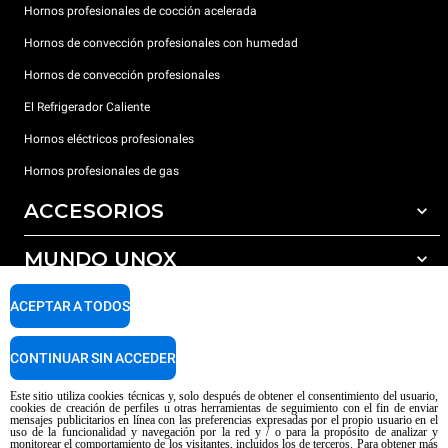
Hornos profesionales de cocción acelerada
Hornos de convección profesionales con humedad
Hornos de convección profesionales
El Refrigerador Caliente
Hornos eléctricos profesionales
Hornos profesionales de gas
ACCESORIOS
MUNDO UNOX
Todos los accesorios
Detergentes para lavado automático
SOPORTE
ACEPTAR A TODOS
Nuestras sedes en el mundo
Detergentes para lavado manual
Tratamiento de agua con filtros de resina
Garantía Unox
CONTINUAR SIN ACCEDER
Tratamiento de agua por ósmosis inversa
Red de distribuidores
Este sitio utiliza cookies técnicas y, solo después de obtener el consentimiento del usuario,
cookies de creación de perfiles u otras herramientas de seguimiento con el fin de enviar
Centros de servicio técnico
mensajes publicitarios en línea con las preferencias expresadas por el propio usuario en el
uso de la funcionalidad y navegación por la red y / o para la propósito de analizar y
Aviso sobre el contenido generado por IA
Privacy policy
Cookie policy
monitorear el comportamiento de los visitantes, incluidos los de terceros. Para obtener más