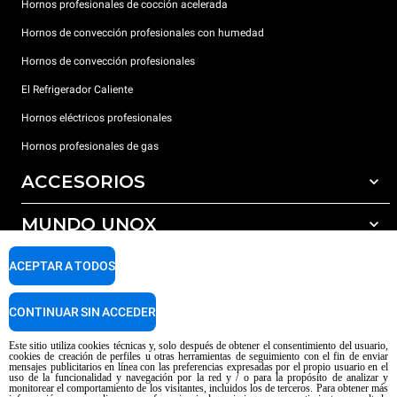
Hornos profesionales de cocción acelerada
Hornos de convección profesionales con humedad
Hornos de convección profesionales
El Refrigerador Caliente
Hornos eléctricos profesionales
Hornos profesionales de gas
ACCESORIOS
MUNDO UNOX
Todos los accesorios
Detergentes para lavado automático
SOPORTE
ACEPTAR A TODOS
Nuestras sedes en el mundo
Detergentes para lavado manual
Tratamiento de agua con filtros de resina
Garantía Unox
CONTINUAR SIN ACCEDER
Tratamiento de agua por ósmosis inversa
Red de distribuidores
Este sitio utiliza cookies técnicas y, solo después de obtener el consentimiento del usuario,
cookies de creación de perfiles u otras herramientas de seguimiento con el fin de enviar
Centros de servicio técnico
mensajes publicitarios en línea con las preferencias expresadas por el propio usuario en el
uso de la funcionalidad y navegación por la red y / o para la propósito de analizar y
Aviso sobre el contenido generado por IA
Privacy policy
Cookie policy
monitorear el comportamiento de los visitantes, incluidos los de terceros. Para obtener más