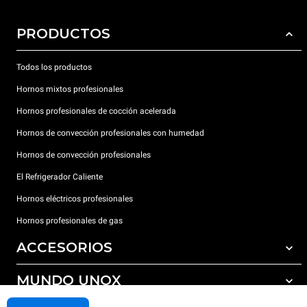
PRODUCTOS
Todos los productos
Hornos mixtos profesionales
Hornos profesionales de cocción acelerada
Hornos de convección profesionales con humedad
Hornos de convección profesionales
El Refrigerador Caliente
Hornos eléctricos profesionales
Hornos profesionales de gas
ACCESORIOS
MUNDO UNOX
Todos los accesorios
Detergentes para lavado automático