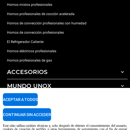
Hornos mixtos profesionales
Hornos profesionales de cocción acelerada
Hornos de convección profesionales con humedad
Hornos de convección profesionales
El Refrigerador Caliente
Hornos eléctricos profesionales
Hornos profesionales de gas
ACCESORIOS
MUNDO UNOX
Todos los accesorios
Detergentes para lavado automático
SOPORTE
ACEPTAR A TODOS
Nuestras sedes en el mundo
Detergentes para lavado manual
Tratamiento de agua con filtros de resina
Garantía Unox
CONTINUAR SIN ACCEDER
Tratamiento de agua por ósmosis inversa
Red de distribuidores
Este sitio utiliza cookies técnicas y, solo después de obtener el consentimiento del usuario,
cookies de creación de perfiles u otras herramientas de seguimiento con el fin de enviar