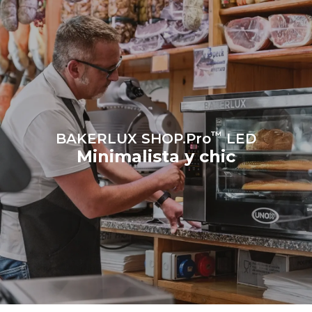
renovables.
Greenhouse
Gas Protocol
™
BAKERLUX SHOP.Pro
LED
Minimalista y chic