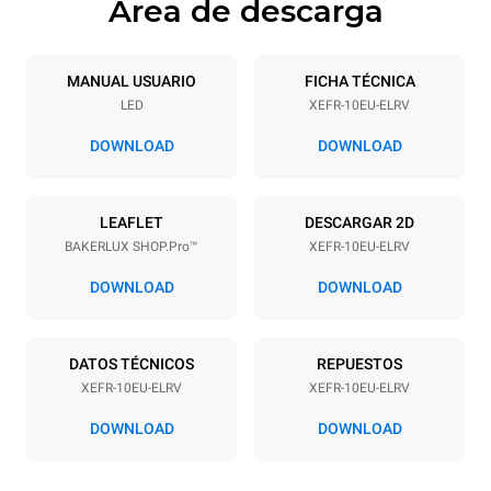
Área de descarga
Especificaciones de la bandeja
Número de bandejas
Tamaño de la bandeja
10
600x400
MANUAL USUARIO
FICHA TÉCNICA
LED
XEFR-10EU-ELRV
Distancia entre bandejas
75 mm
DOWNLOAD
DOWNLOAD
Alimentación
LEAFLET
DESCARGAR 2D
BAKERLUX SHOP.Pro™
XEFR-10EU-ELRV
Voltaje
Energia electrica
380-415V 3N~ / 220-240V
15,5 kW
DOWNLOAD
DOWNLOAD
3~
frecuencia
Tipo de enchufe
50 / 60 Hz
NO INCLUIDO
DATOS TÉCNICOS
REPUESTOS
XEFR-10EU-ELRV
XEFR-10EU-ELRV
DOWNLOAD
DOWNLOAD
*
Consumo en kwh y emisiones de co2
Consumo en kWh
Emisiones de CO2