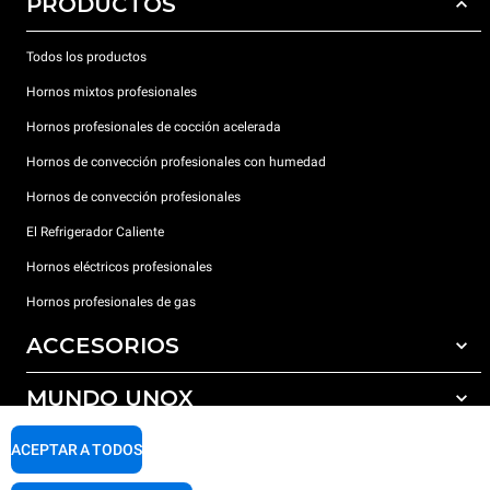
PRODUCTOS
Todos los productos
Hornos mixtos profesionales
Hornos profesionales de cocción acelerada
Hornos de convección profesionales con humedad
Hornos de convección profesionales
El Refrigerador Caliente
Hornos eléctricos profesionales
Hornos profesionales de gas
ACCESORIOS
MUNDO UNOX
Todos los accesorios
Detergentes para lavado automático
SOPORTE
ACEPTAR A TODOS
Nuestras sedes en el mundo
Detergentes para lavado manual