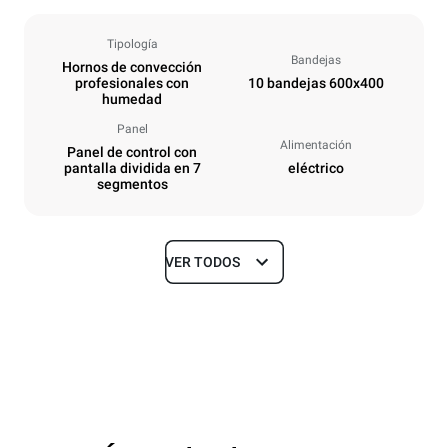
Tipología
Bandejas
Hornos de convección
profesionales con
10 bandejas 600x400
humedad
Panel
Alimentación
Panel de control con
pantalla dividida en 7
eléctrico
segmentos
VER TODOS
Tamaños
Ancho
Profundidad
800 mm
811 mm
Altura
Peso
952 mm
96 kg