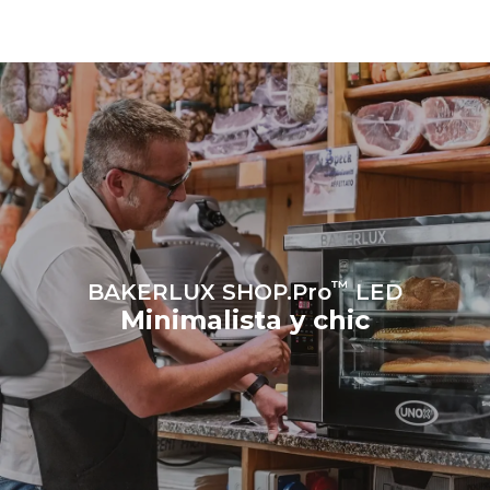
27,1 kWh/día
0 Kg CO2/día
La estimación incluye solo
las emisiones directas
producidas por el horno.
Las emisiones indirectas
dependen de la mezcla de
energía de la red a la que
está conectado; estas
últimas pueden eliminarse
eligiendo comprar energía
producida a partir de
fuentes
renovables.
Greenhouse
Gas Protocol
™
BAKERLUX SHOP.Pro
LED
Minimalista y chic