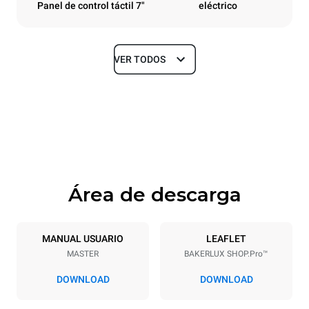
Panel de control táctil 7"
eléctrico
VER TODOS
Tamaños
Ancho
Profundidad
600 mm
669 mm
Altura
Peso
427 mm
36 kg
Área de descarga
Especificaciones de la bandeja
Número de bandejas
Tamaño de la bandeja
3
460x330
MANUAL USUARIO
LEAFLET
MASTER
BAKERLUX SHOP.Pro™
Distancia entre bandejas
75 mm
DOWNLOAD
DOWNLOAD