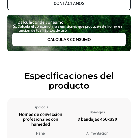
CONTÁCTANOS
Calculador de consumo
Calcula el consumo y las emisiones que produce este horno en
función de tus hábitos de uso.
CALCULAR CONSUMO
Especificaciones del
producto
Tipología
Bandejas
Hornos de convección
profesionales con
3 bandejas 460x330
humedad
Panel
Alimentación