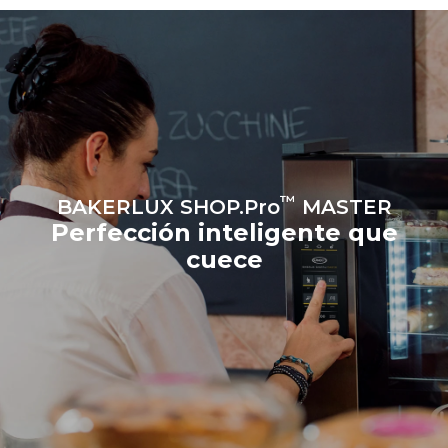
renovables.
Greenhouse
Gas Protocol
Estimación calculada
suponiendo una utilización
diaria del horno (300 días/año):
8 cargas medianas de
croissants
™
BAKERLUX SHOP.Pro
MASTER
Perfección inteligente que
cuece