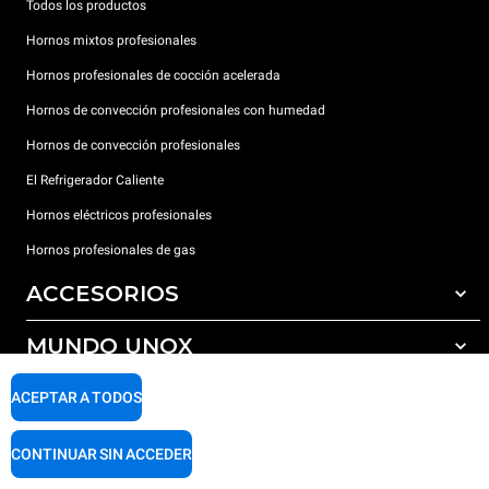
Todos los productos
Hornos mixtos profesionales
Hornos profesionales de cocción acelerada
Hornos de convección profesionales con humedad
Hornos de convección profesionales
El Refrigerador Caliente
Hornos eléctricos profesionales
Hornos profesionales de gas
ACCESORIOS
MUNDO UNOX
Todos los accesorios
Detergentes para lavado automático
SOPORTE
ACEPTAR A TODOS
Nuestras sedes en el mundo
Detergentes para lavado manual
Tratamiento de agua con filtros de resina
Garantía Unox
CONTINUAR SIN ACCEDER
Tratamiento de agua por ósmosis inversa
Red de distribuidores