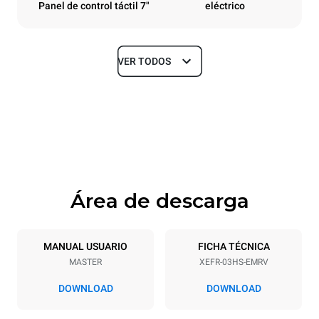
Panel de control táctil 7"
eléctrico
VER TODOS
Tamaños
Ancho
Profundidad
600 mm
669 mm
Altura
Peso
427 mm
36 kg
Área de descarga
Especificaciones de la bandeja
Número de bandejas
Tamaño de la bandeja
3
460x330
MANUAL USUARIO
FICHA TÉCNICA
MASTER
XEFR-03HS-EMRV
Distancia entre bandejas
75 mm
DOWNLOAD
DOWNLOAD