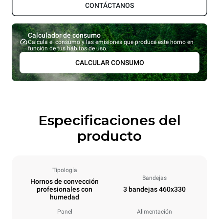
CONTÁCTANOS
Calculador de consumo
Calcula el consumo y las emisiones que produce este horno en
función de tus hábitos de uso.
CALCULAR CONSUMO
Especificaciones del
producto
Tipología
Bandejas
Hornos de convección
profesionales con
3 bandejas 460x330
humedad
Panel
Alimentación