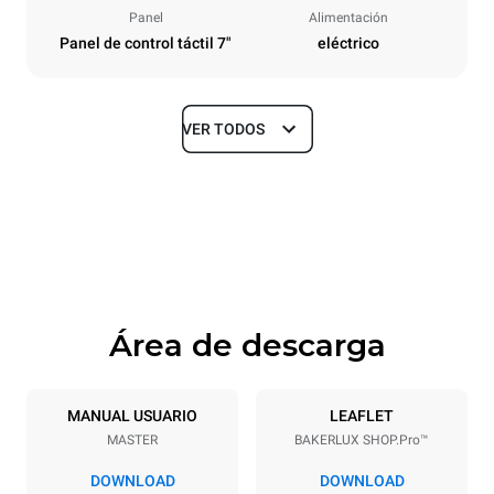
Panel
Alimentación
Panel de control táctil 7"
eléctrico
VER TODOS
Tamaños
Ancho
Profundidad
800 mm
811 mm
Altura
Peso
502 mm
57 kg
Área de descarga
Especificaciones de la bandeja
Número de bandejas
Tamaño de la bandeja
4
600x400
MANUAL USUARIO
LEAFLET
MASTER
BAKERLUX SHOP.Pro™
Distancia entre bandejas
75 mm
DOWNLOAD
DOWNLOAD