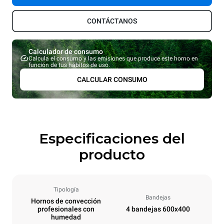
CONTÁCTANOS
Calculador de consumo
Calcula el consumo y las emisiones que produce este horno en
función de tus hábitos de uso.
CALCULAR CONSUMO
Especificaciones del
producto
Tipología
Bandejas
Hornos de convección
profesionales con
4 bandejas 600x400
humedad