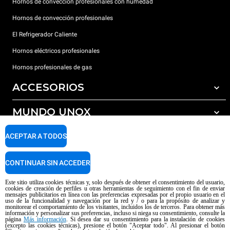
Hornos de convección profesionales con humedad
Hornos de convección profesionales
El Refrigerador Caliente
Hornos eléctricos profesionales
Hornos profesionales de gas
ACCESORIOS
MUNDO UNOX
Todos los accesorios
Detergentes para lavado automático
SOPORTE
ACEPTAR A TODOS
Nuestras sedes en el mundo
Detergentes para lavado manual
Tratamiento de agua con filtros de resina
Garantía Unox
CONTINUAR SIN ACCEDER
Tratamiento de agua por ósmosis inversa
Red de distribuidores
Este sitio utiliza cookies técnicas y, solo después de obtener el consentimiento del usuario,
cookies de creación de perfiles u otras herramientas de seguimiento con el fin de enviar
Centros de servicio técnico
mensajes publicitarios en línea con las preferencias expresadas por el propio usuario en el
uso de la funcionalidad y navegación por la red y / o para la propósito de analizar y
Aviso sobre el contenido generado por IA
Privacy policy
Cookie policy
monitorear el comportamiento de los visitantes, incluidos los de terceros. Para obtener más
información y personalizar sus preferencias, incluso si niega su consentimiento, consulte la
Copyright 2026 UNOX SpA Todos los derechos reservados. Reg. Imp. Padova
página
Más información
. Si desea dar su consentimiento para la instalación de cookies
(excepto las cookies técnicas), presione el botón "Aceptar todo". Al presionar el botón
n ° 04230750285 - REA Padova 372835 - Cap. Soc. 5.000.000 € iv - P.IVA /