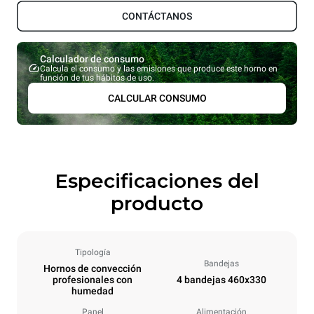
CONTÁCTANOS
Calculador de consumo
Calcula el consumo y las emisiones que produce este horno en
función de tus hábitos de uso.
CALCULAR CONSUMO
Especificaciones del
producto
Tipología
Bandejas
Hornos de convección
profesionales con
4 bandejas 460x330
humedad
Panel
Alimentación