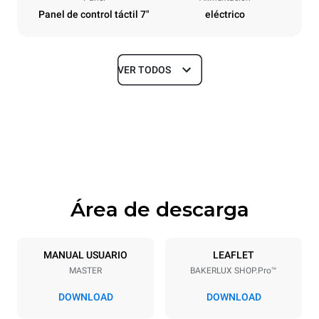
Panel de control táctil 7"
eléctrico
VER TODOS
Tamaños
Ancho
Profundidad
600 mm
719 mm
Altura
Peso
500 mm
39 kg
Área de descarga
Especificaciones de la bandeja
Número de bandejas
Tamaño de la bandeja
4
460x330
MANUAL USUARIO
LEAFLET
MASTER
BAKERLUX SHOP.Pro™
Distancia entre bandejas
75 mm
DOWNLOAD
DOWNLOAD