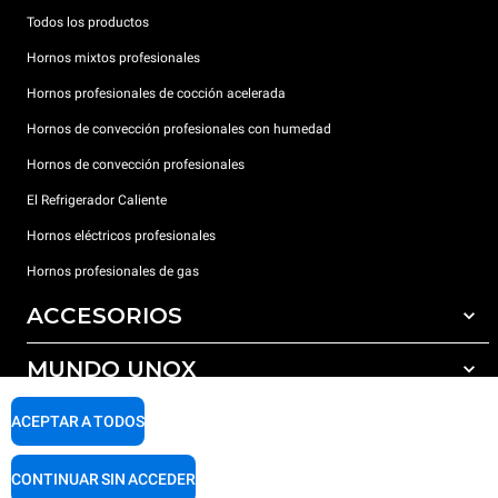
Todos los productos
Hornos mixtos profesionales
Hornos profesionales de cocción acelerada
Hornos de convección profesionales con humedad
Hornos de convección profesionales
El Refrigerador Caliente
Hornos eléctricos profesionales
Hornos profesionales de gas
ACCESORIOS
MUNDO UNOX
Todos los accesorios
Detergentes para lavado automático
SOPORTE
ACEPTAR A TODOS
Nuestras sedes en el mundo
Detergentes para lavado manual
Tratamiento de agua con filtros de resina
Garantía Unox
CONTINUAR SIN ACCEDER