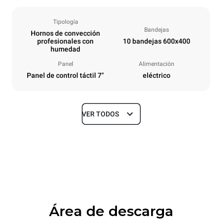
Tipología
Bandejas
Hornos de convección
profesionales con
10 bandejas 600x400
humedad
Panel
Alimentación
Panel de control táctil 7"
eléctrico
VER TODOS
Tamaños
Ancho
Profundidad
800 mm
811 mm
Altura
Peso
952 mm
96 kg
Área de descarga
Especificaciones de la bandeja