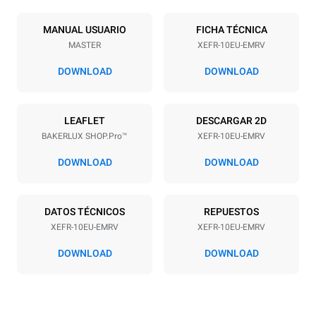
Número de bandejas
Tamaño de la bandeja
10
600x400
MANUAL USUARIO
FICHA TÉCNICA
MASTER
XEFR-10EU-EMRV
Distancia entre bandejas
75 mm
DOWNLOAD
DOWNLOAD
Alimentación
LEAFLET
DESCARGAR 2D
BAKERLUX SHOP.Pro™
XEFR-10EU-EMRV
Voltaje
Energia electrica
380-415V 3N~ / 220-240V
15,5 kW
DOWNLOAD
DOWNLOAD
3~
frecuencia
Tipo de enchufe
50 / 60 Hz
NO INCLUIDO
DATOS TÉCNICOS
REPUESTOS
XEFR-10EU-EMRV
XEFR-10EU-EMRV
DOWNLOAD
DOWNLOAD
*
Consumo en kwh y emisiones de co2
Consumo en kWh
Emisiones de CO2
27,1 kWh/día
0 Kg CO2/día
La estimación incluye solo