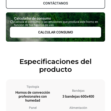
CONTÁCTANOS
Calculador de consumo
Calcula el consumo y las emisiones que produce este horno en
función de tus hábitos de uso.
CALCULAR CONSUMO
Especificaciones del
producto
Tipología
Bandejas
Hornos de convección
profesionales con
3 bandejas 600x400
humedad
Panel
Alimentación