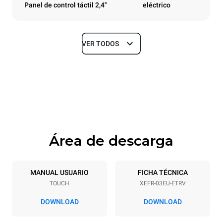
Panel de control táctil 2,4"
eléctrico
VER TODOS
Tamaños
Ancho
Profundidad
800 mm
811 mm
Altura
Peso
427 mm
46 kg
Área de descarga
Especificaciones de la bandeja
Número de bandejas
Tamaño de la bandeja
3
600x400
MANUAL USUARIO
FICHA TÉCNICA
TOUCH
XEFR-03EU-ETRV
Distancia entre bandejas
75 mm
DOWNLOAD
DOWNLOAD