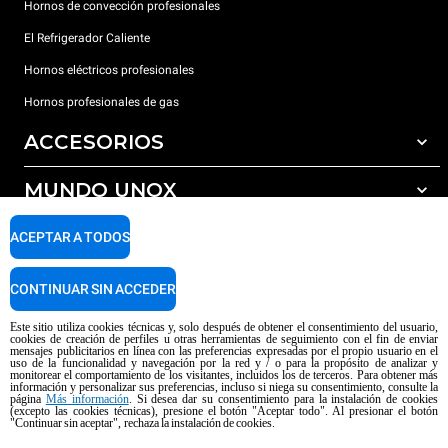
Hornos de convección profesionales
El Refrigerador Caliente
Hornos eléctricos profesionales
Hornos profesionales de gas
ACCESORIOS
MUNDO UNOX
Todos los accesorios
Detergentes para lavado automático
SOPORTE
ACEPTAR A TODOS
Nuestras sedes en el mundo
Detergentes para lavado manual
Tratamiento de agua con filtros de resina
Garantía Unox
CONTINUAR SIN ACCEDER
Tratamiento de agua por ósmosis inversa
Red de distribuidores
Este sitio utiliza cookies técnicas y, solo después de obtener el consentimiento del usuario,
cookies de creación de perfiles u otras herramientas de seguimiento con el fin de enviar
Centros de servicio técnico
mensajes publicitarios en línea con las preferencias expresadas por el propio usuario en el
uso de la funcionalidad y navegación por la red y / o para la propósito de analizar y
Aviso sobre el contenido generado por IA
Privacy policy
Cookie policy
monitorear el comportamiento de los visitantes, incluidos los de terceros. Para obtener más
información y personalizar sus preferencias, incluso si niega su consentimiento, consulte la
Copyright 2026 UNOX SpA Todos los derechos reservados. Reg. Imp. Padova
página
Más información
. Si desea dar su consentimiento para la instalación de cookies
n ° 04230750285 - REA Padova 372835 - Cap. Soc. 5.000.000 € iv - P.IVA /
(excepto las cookies técnicas), presione el botón "Aceptar todo". Al presionar el botón
"Continuar sin aceptar", rechaza la instalación de cookies.
CF 04230750285 - IT WEEE Reg. No. IT08020000000377